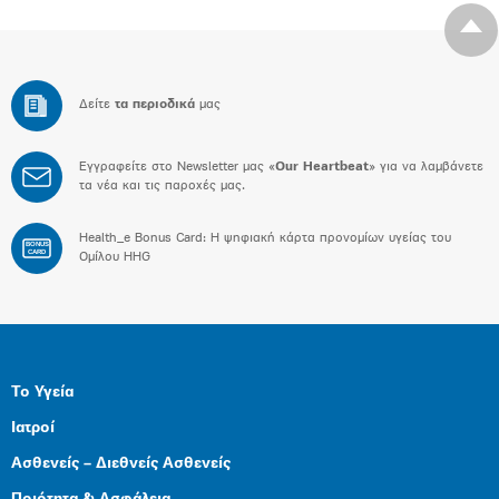
Δείτε
τα περιοδικά
μας
Εγγραφείτε στο Newsletter μας «
Our Heartbeat
» για να λαμβάνετε
τα νέα και τις παροχές μας.
Health_e Bonus Card: H ψηφιακή κάρτα προνομίων υγείας του
BONUS
CARD
Ομίλου HHG
Το Υγεία
Ιατροί
Ασθενείς – Διεθνείς Ασθενείς