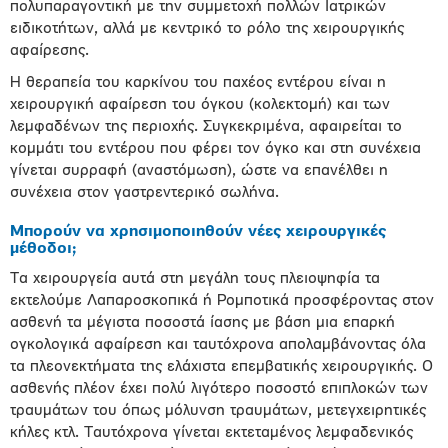
πολυπαραγοντική με την συμμετοχή πολλών Ιατρικών
ειδικοτήτων, αλλά με κεντρικό το ρόλο της χειρουργικής
αφαίρεσης.
Η θεραπεία του καρκίνου του παχέος εντέρου είναι η
χειρουργική αφαίρεση του όγκου (κολεκτομή) και των
λεμφαδένων της περιοχής. Συγκεκριμένα, αφαιρείται το
κομμάτι του εντέρου που φέρει τον όγκο και στη συνέχεια
γίνεται συρραφή (αναστόμωση), ώστε να επανέλθει η
συνέχεια στον γαστρεντερικό σωλήνα.
Μπορούν να χρησιμοποιηθούν νέες χειρουργικές
μέθοδοι;
Τα χειρουργεία αυτά στη μεγάλη τους πλειοψηφία τα
εκτελούμε Λαπαροσκοπικά ή Ρομποτικά προσφέροντας στον
ασθενή τα μέγιστα ποσοστά ίασης με βάση μια επαρκή
ογκολογικά αφαίρεση και ταυτόχρονα απολαμβάνοντας όλα
τα πλεονεκτήματα της ελάχιστα επεμβατικής χειρουργικής. Ο
ασθενής πλέον έχει πολύ λιγότερο ποσοστό επιπλοκών των
τραυμάτων του όπως μόλυνση τραυμάτων, μετεγχειρητικές
κήλες κτλ. Ταυτόχρονα γίνεται εκτεταμένος λεμφαδενικός