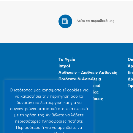
Δείτε
τα περιοδικά
μας
Το Υγεία
Οι
Ιατροί
Άρ
Ασθενείς – Διεθνείς Ασθενείς
Επ
Ποιότητα & Ασφάλεια
Δρ
Ανθρώπινο Δυναμικό
Τι
Ο ιστότοπoς μας χρησιμοποιεί cookies για
Προγράμματα Υγείας
να καταστήσει την περιήγηση όσο το
Γενικές Εγκαταστάσεις
δυνατόν πιο λειτουργική και για να
συγκεντρώνει στατιστικά στοιχεία σχετικά
με τη χρήση της. Αν θέλετε να λάβετε
περισσότερες πληροφορίες πατήστε
Περισσότερα ή για να αρνηθείτε να