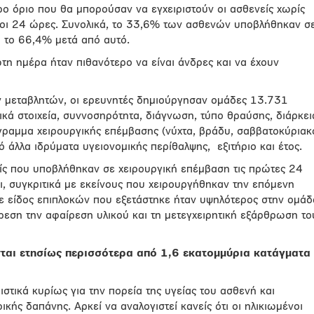
ρο όριο που θα μπορούσαν να εγχειριστούν οι ασθενείς χωρίς
 οι 24 ώρες. Συνολικά, το 33,6% των ασθενών υποβλήθηκαν σ
ι το 66,4% μετά από αυτό.
τη ημέρα ήταν πιθανότερο να είναι άνδρες και να έχουν
 μεταβλητών, οι ερευνητές δημιούργησαν ομάδες 13.731
κά στοιχεία, συννοσηρότητα, διάγνωση, τύπο θραύσης, διάρκει
γραμμα χειρουργικής επέμβασης (νύχτα, βράδυ, σαββατοκύριακ
ό άλλα ιδρύματα υγειονομικής περίθαλψης,
εξιτήριο και έτος.
είς που υποβλήθηκαν σε χειρουργική επέμβαση τις πρώτες 24
ι, συγκριτικά με εκείνους που χειρουργήθηκαν την επόμενη
θε είδος επιπλοκών που εξετάστηκε ήταν υψηλότερος στην ομάδ
ρεση την αφαίρεση υλικού και τη μετεγχειρητική εξάρθρωση το
νται ετησίως περισσότερα από 1,6 εκατομμύρια κατάγματα
στικά κυρίως για την πορεία της υγείας του ασθενή και
ικής δαπάνης. Αρκεί να αναλογιστεί κανείς ότι οι ηλικιωμένοι