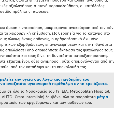
 τεχνική, σωστά επιλεγμένη πρόθεση και τοπική αναισθησία,
τικές αξιολογήσεις, η στενή παρακολούθηση, οι κατάλληλες
οντίδα πρόληψης πτώσεων.
έχει άμεση κινητοποίηση, μακροχρόνια ανακούφιση από τον πόν
ά τη χειρουργική επέμβαση. Ως θεραπεία για το κάταγμα στο
ους ηλικιωμένους ασθενείς, η αρθροπλαστική όχι μόνο
χειρητικών εξαρθρώσεων, επανεγχειρήσεων και την πιθανότητα
ους απαλλάσσει από οποιαδήποτε έκπτωση της ψυχολογίας τους,
ινητικότητα και τους δίνει τη δυνατότητα αυτοεξυπηρέτησης.
 ούτε εξαρτημένοι, ούτε ανήμποροι, ούτε απομονώνονται από τη
τεύει από την κατάθλιψη και τα επακόλουθά της.
μελείτε την υγεία σας λόγω της πανδημίας του
να αναζητάτε υγειονομική περίθαλψη αν τη χρειάζεστε.
oup σε όλα τα Νοσοκομεία του (ΥΓΕΙΑ, Metropolitan Hospital,
 ΛΗΤΩ, Creta Interclinic) λαμβάνει όλα τα απαραίτητα
μέτρα
 προστασία των εργαζομένων και των ασθενών του.