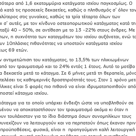
σσότερα από 1,6 εκατομμύρια κατάγματα ισχίου παγκοσμίως. Ο
ά κατά τις προσεχείς δεκαετίες, καθώς ο πληθυσμός σ’ όλον το
αλύτερος στις γυναίκες, καθώς τα τρία τέταρτα όλων των
ι σ’ αυτές, με τον κίνδυνο οστεοπορωτικού κατάγματος κατά τη
μεταξύ 40 – 50%, σε αντίθεση με το 13 -22% στους άνδρες. Με
πων, η συχνότητα των καταγμάτων του ισχίου αυξάνεται, ενώ τ
υν 10πλάσιες πιθανότητες να υποστούν κατάγματα ισχίου
 έως 69 ετών.
ην αντιμετώπιση του κατάγματος, το 13,5% των ηλικιωμένων
από τον τραυματισμό και το 24% εντός 1 έτους. Αυτό το μοτίβο
ια δεκαετία μετά το κάταγμα. Σε 6 μήνες μετά τη θεραπεία, μόν
λέσει τις καθημερινές δραστηριότητές τους. Στον 1 χρόνο μετ
ήλικες είναι 5 φορές πιο πιθανό να είναι ιδρυματοποιηθούν από
υποστεί κάταγμα ισχίου.
κάταγμα για το οποίο υπάρχει ένδειξη ώστε να υποβληθούν σε
ιμένου να αποκαταστήσουν τον τραυματισμό ακόμα κι όταν η
ουν τουλάχιστον για το ίδιο διάστημα όσων συνομηλίκων τους
 συνεχίζουν να λειτουργούν και να περπατούν όπως έκαναν πριν
 προϋποθέσεις, φυσικά, είναι η
προηγούμενη καλή λειτουργική