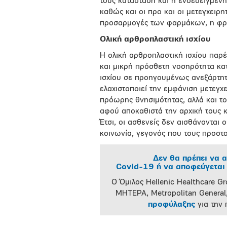
τους κατάσταση και η ενδεδειγμένη
καθώς και οι προ και οι μετεγχειρη
προσαρμογές των φαρμάκων, η φρ
Ολική αρθροπλαστική ισχίου
Η ολική αρθροπλαστική ισχίου παρ
και μικρή πρόσθετη νοσηρότητα κατ
ισχίου σε προηγουμένως ανεξάρτητ
ελαχιστοποιεί την εμφάνιση μετεγ
πρόωρης θνησιμότητας, αλλά και τ
αφού αποκαθιστά την αρχική τους κ
Έτσι, οι ασθενείς δεν αισθάνονται
κοινωνία, γεγονός που τους προστα
Δεν θα πρέπει να α
Covid-19 ή να αποφεύγεται 
Ο Όμιλος Hellenic Healthcare Gr
ΜΗΤΕΡΑ, Metropolitan General,
προφύλαξης
για την