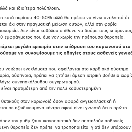
λλά και ιδιαίτερα πολύπλοκη.
ση κατά περίπου 40-50% αλλά θα πρέπει να γίνει αντιληπτό ότι
λεται όχι στην πραγματική μείωση αυτών, αλλά στη φοβία
οκομείο. Δεν είναι καθόλου απίθανο να δούμε τους επόμενους
ού εμφράγματος που έμειναν χωρίς την πρέπουσα θεραπεία.
υπάρχει μεγάλη εμπειρία στην επίδραση του κορωνοϊού στο
ούσαμε να συνοψίσουμε τις οδηγίες στους ασθενείς γενικ
υ νοιώσει ενοχλήματα που οφείλονται στο καρδιακό σύστημα
ρία, δύσπνοια, πρέπει να ζητήσει άμεση ιατρική βοήθεια χωρί
ς λόγω συνεπακόλουθου συγχρωτισμού.
είναι προτιμότερη από την πολύ καθυστερημένη
 θετικούς στον κορωνοϊό όσον αφορά αγγειοπλαστική ή
ται σε εξειδικευμένα κέντρα αφού είναι γνωστό ότι η πρώτη
 όσον την ρυθμίζουν ικανοποιητικά δεν αποτελούν ασθενείς
ενη θεραπεία δεν πρέπει να τροποποιείται γιατί δεν υπάρχουν