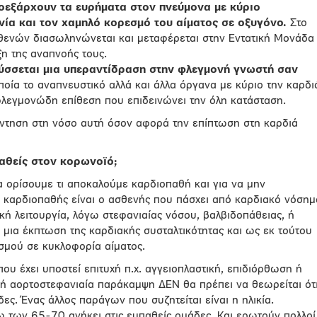
οεξάρχουν τα ευρήματα στον πνεύμονα με κύριο
νία και τον χαμηλό κορεσμό του αίματος σε οξυγόνο.
Στο
θενών διασωληνώνεται και μεταφέρεται στην Εντατική Μονάδα
ξη της αναπνοής τους.
ύσσεται μια υπεραντίδραση στην φλεγμονή γνωστή σαν
ποία το αναπνευστικό αλλά και άλλα όργανα με κύριο την καρδι
 φλεγμονώδη επίθεση που επιδεινώνει την όλη κατάσταση.
ντηση στη νόσο αυτή όσον αφορά την επίπτωση στη καρδιά
παθείς στον κορωνοϊό;
 ορίσουμε τι αποκαλούμε καρδιοπαθή και για να μην
τι καρδιοπαθής είναι ο ασθενής που πάσχει από καρδιακό νόσημ
ή λειτουργία, λόγω στεφανιαίας νόσου, βαλβιδοπάθειας, ή
μια έκπτωση της καρδιακής συσταλτικότητας και ως εκ τούτου
σμού σε κυκλοφορία αίματος.
ου έχει υποστεί επιτυχή π.χ. αγγειοπλαστική, επιδιόρθωση ή
 ή αορτοστεφανιαία παράκαμψη ΔΕΝ θα πρέπει να θεωρείται ότ
ες. Ένας άλλος παράγων που συζητείται είναι η ηλικία.
ω των 65-70 ανήκει στις ευπαθείς ομάδες. Και ερωτούν πολλοί