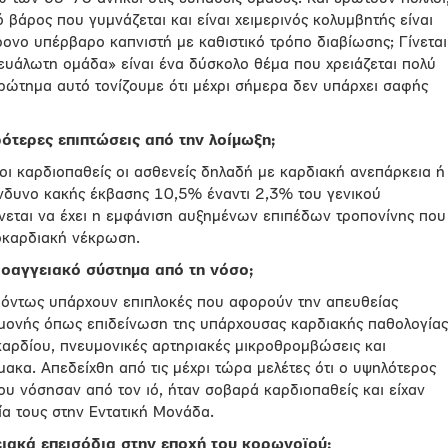
βάρος που γυμνάζεται και είναι χειμερινός κολυμβητής είναι
ονο υπέρβαρο καπνιστή με καθιστικό τρόπο διαβίωσης; Γίνεται
«ευάλωτη ομάδα» είναι ένα δύσκολο θέμα που χρειάζεται πολύ
ερώτημα αυτό τονίζουμε ότι μέχρι σήμερα δεν υπάρχει σαφής
ότερες επιπτώσεις από την λοίμωξη;
οι καρδιοπαθείς οι ασθενείς δηλαδή με καρδιακή ανεπάρκεια ή
ίνδυνο κακής έκβασης 10,5% έναντι 2,3% του γενικού
νεται να έχει η εμφάνιση αυξημένων επιπέδων τροπονίνης που
υοκαρδιακή νέκρωση.
ιοαγγειακό σύστημα από τη νόσο;
όντως υπάρχουν επιπλοκές που αφορούν την απευθείας
μονής όπως επιδείνωση της υπάρχουσας καρδιακής παθολογίας
αρδίου, πνευμονικές αρτηριακές μικροθρομβώσεις και
ακα. Απεδείχθη από τις μέχρι τώρα μελέτες ότι ο υψηλότερος
ου νόσησαν από τον ιό, ήταν σοβαρά καρδιοπαθείς και είχαν
ία τους στην Εντατική Μονάδα.
ιακά επεισόδια στην εποχή του κορωνοϊού;