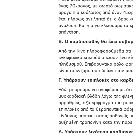
ένας 70χρονος, με σωστό σωματικό 
άραγε πιο ευάλωτος από έναν 45χρ
έτσι πλήρως αντιληπτό ότι ο όρος 
ανάλυση. Και για να κλείσουμε το 
απάντηση.
Β. Ο καρδιοπαθής θα έχει σοβαρ
Από την Κίνα πληροφορούμεθα ότι 
εγκεφαλικό επεισόδιο έχουν ένα κ
πληθυσμού. Επιβαρυντικό ρόλο φαί
είναι το ένζυμο που δείχνει την μ
Γ. Υπάρχουν επιπλοκές στο καρδ
Εδώ μπορούμε να αναφέρουμε ότι 
μυοκαρδιακή βλάβη λόγω της φλεγ
αρρυθμίες, οξύ έμφραγμα του μυοκ
επιπλοκές από τα θεραπευτικά φάρμ
κίνδυνος υπάρχει στους ασθενείς π
αυξημένη τροπονίνη κατά την πορε
Δ. Υπάρχουν λιγότερα καρδιαγγε