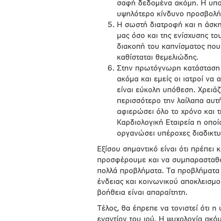
σαφή δεδομένα ακόμη. Η υποψ
υψηλότερο κίνδυνο προσβολής
Η σωστή διατροφή και η άσκη
μας όσο και της ενίσχυσης το
διακοπή του καπνίσματος που
καθίσταται θεμελιώδης.
Στην πρωτόγνωρη κατάσταση στ
ακόμα και εμείς οι ιατροί να 
είναι εύκολη υπόθεση. Χρειά
περισσότερο την λαίλαπα αυ
αφιερώσει όλο το χρόνο και τ
Καρδιολογική Εταιρεία η οποί
οργανώσει υπέροχες διαδικτυ
Εξίσου σημαντικό είναι ότι πρέπει 
προσφέρουμε και να συμπαρασταθού
πολλά προβλήματα. Τα προβλήματα α
ένδειας και κοινωνικού αποκλεισμο
βοήθεια είναι απαραίτητη.
Τέλος, θα έπρεπε να τονιστεί ότι η 
εναντίον του ιού. Η ψυχολογία ακ