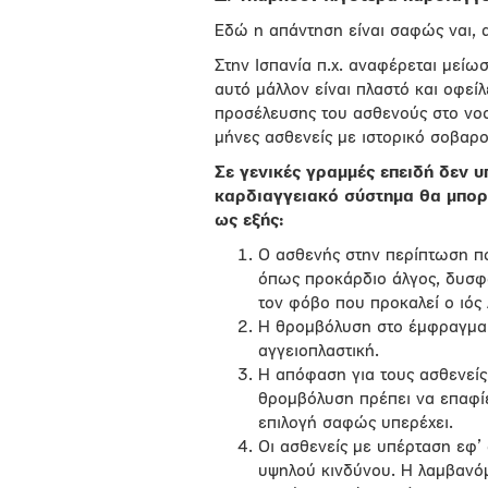
Εδώ η απάντηση είναι σαφώς ναι, α
Στην Ισπανία π.χ. αναφέρεται μείω
αυτό μάλλον είναι πλαστό και οφεί
προσέλευσης του ασθενούς στο νοσ
μήνες ασθενείς με ιστορικό σοβαρ
Σε γενικές γραμμές επειδή δεν 
καρδιαγγειακό σύστημα θα μπορ
ως εξής:
Ο ασθενής στην περίπτωση πο
όπως προκάρδιο άλγος, δυσφο
τον φόβο που προκαλεί ο ιό
Η θρομβόλυση στο έμφραγμα 
αγγειοπλαστική.
Η απόφαση για τους ασθενείς
θρομβόλυση πρέπει να επαφίε
επιλογή σαφώς υπερέχει.
Οι ασθενείς με υπέρταση εφ’
υψηλού κινδύνου. Η λαμβανόμ