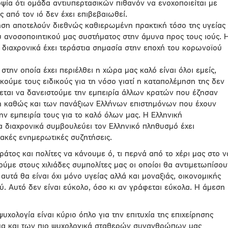
ία ότι ομάδα αντιυπερτασικών πιθανόν να ενοχοποιείται με
 από τον ιό δεν έχει επιβεβαιωθεί.
ση αποτελούν διεθνώς καθιερωμένη πρακτική τόσο της υγείας
υ ανοσοποιητικού μας συστήματος στην άμυνα προς τους ιούς. 
 διαχρονικά έχει τεράστια σημασία στην εποχή του κορωνοϊού
ην οποία έχει περιέλθει η χώρα μας καλό είναι όλοι εμείς,
ακούμε τους ειδικούς για τη νόσο γιατί η καταπολέμηση της δεν
ζεται να δανειστούμε την εμπειρία άλλων κρατών που έζησαν
τή καθώς και των πανάξιων Ελλήνων επιστημόνων που έχουν
ην εμπειρία τους για το καλό όλων μας. Η Ελληνική
α διαχρονικά συμβουλεύει τον Ελληνικό πληθυσμό έχει
ακές ενημερωτικές συζητήσεις.
κράτος και πολίτες να κάνουμε ό, τι περνά από το χέρι μας στο ν
με στους χιλιάδες συμπολίτες μας οι οποίοι θα αντιμετωπίσου
υτά θα είναι όχι μόνο υγείας αλλά και μοναξιάς, οικονομικής
ύ. Αυτό δεν είναι εύκολο, όσο κι αν γράφεται εύκολα. Η άμεση
ψυχολογία είναι κύριο όπλο για την επιτυχία της επιχείρησης
όμα και των πιο ψυχολογικά σταθερών συνανθρώπων μας