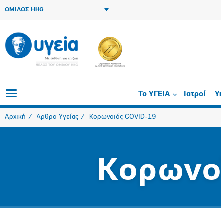
ΟΜΙΛΟΣ HHG
Το ΥΓΕΙΑ
Ιατροί
Υ
Αρχική
Άρθρα Υγείας
Κορωνοϊός COVID-19
Κορωνο