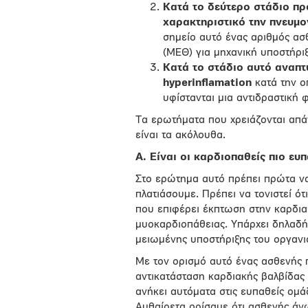
Κατά το δεύτερο στάδιο πρ
χαρακτηριστικό την πνευμο
σημείο αυτό ένας αριθμός ασ
(ΜΕΘ) για μηχανική υποστήρι
Κατά το στάδιο αυτό αναπτ
hyperinflamation
κατά την ο
υφίστανται μια αντιδραστική
Τα ερωτήματα που χρειάζονται απά
είναι τα ακόλουθα.
Α. Είναι οι καρδιοπαθείς πιο ευ
Στο ερώτημα αυτό πρέπει πρώτα να
πλατιάσουμε. Πρέπει να τονιστεί ό
που επιφέρει έκπτωση στην καρδιακ
μυοκαρδιοπάθειας. Υπάρχει δηλαδή 
μειωμένης υποστήριξης του οργανι
Με τον ορισμό αυτό ένας ασθενής π
αντικατάσταση καρδιακής βαλβίδας
ανήκει αυτόματα στις ευπαθείς ομάδ
Αυθαίρετα ορίσαμε ότι ασθενής άν