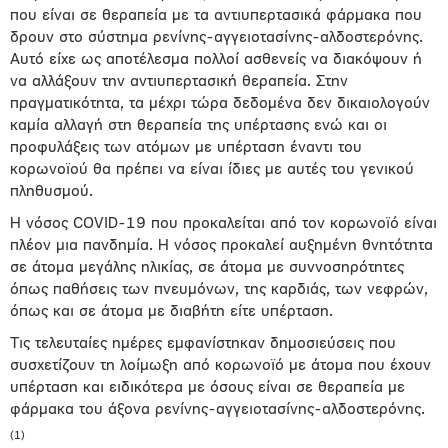
που είναι σε θεραπεία με τα αντιυπερτασικά φάρμακα που
δρουν στο σύστημα ρενίνης-αγγειοτασίνης-αλδοστερόνης.
Αυτό είχε ως αποτέλεσμα πολλοί ασθενείς να διακόψουν ή
να αλλάξουν την αντιυπερτασική θεραπεία. Στην
πραγματικότητα, τα μέχρι τώρα δεδομένα δεν δικαιολογούν
καμία αλλαγή στη θεραπεία της υπέρτασης ενώ και οι
προφυλάξεις των ατόμων με υπέρταση έναντι του
κορωνοϊού θα πρέπει να είναι ίδιες με αυτές του γενικού
πληθυσμού.
Η
νόσος COVID-19 που προκαλείται από τον κορωνοϊό είναι
πλέον μια πανδημία. Η νόσος προκαλεί αυξημένη θνητότητα
σε άτομα μεγάλης ηλικίας, σε άτομα με συννοσηρότητες
όπως παθήσεις των πνευμόνων, της καρδιάς, των νεφρών,
όπως και σε άτομα με διαβήτη είτε υπέρταση.
Τις τελευταίες ημέρες εμφανίστηκαν δημοσιεύσεις που
συσχετίζουν τη λοίμωξη από κορωνοϊό με άτομα που έχουν
υπέρταση και ειδικότερα με όσους είναι σε θεραπεία με
φάρμακα του άξονα ρενίνης-αγγειοτασίνης-αλδοστερόνης.
(1)