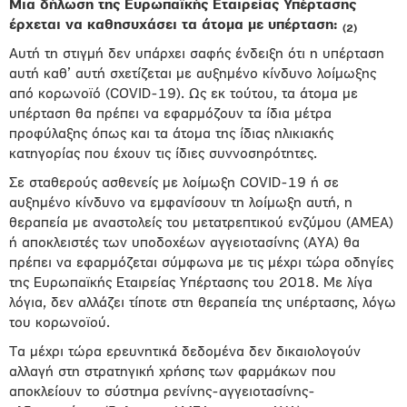
Μια δήλωση της Ευρωπαϊκής Εταιρείας Υπέρτασης
έρχεται να καθησυχάσει τα άτομα με υπέρταση:
(2
)
Αυτή τη στιγμή δεν υπάρχει σαφής ένδειξη ότι η υπέρταση
αυτή καθ’ αυτή σχετίζεται με αυξημένο κίνδυνο λοίμωξης
από κορωνοϊό (COVID-19). Ως εκ τούτου, τα άτομα με
υπέρταση θα πρέπει να εφαρμόζουν τα ίδια μέτρα
προφύλαξης όπως και τα άτομα της ίδιας ηλικιακής
κατηγορίας που έχουν τις ίδιες συννοσηρότητες.
Σε σταθερούς ασθενείς με λοίμωξη COVID-19 ή σε
αυξημένο κίνδυνο να εμφανίσουν τη λοίμωξη αυτή, η
θεραπεία με αναστολείς του μετατρεπτικού ενζύμου (ΑΜΕΑ)
ή αποκλειστές των υποδοχέων αγγειοτασίνης (ΑΥΑ) θα
πρέπει να εφαρμόζεται σύμφωνα με τις μέχρι τώρα οδηγίες
της Ευρωπαϊκής Εταιρείας Υπέρτασης του 2018. Με λίγα
λόγια, δεν αλλάζει τίποτε στη θεραπεία της υπέρτασης, λόγω
του κορωνοϊού.
Τα μέχρι τώρα ερευνητικά δεδομένα δεν δικαιολογούν
αλλαγή στη στρατηγική χρήσης των φαρμάκων που
αποκλείουν το σύστημα ρενίνης-αγγειοτασίνης-