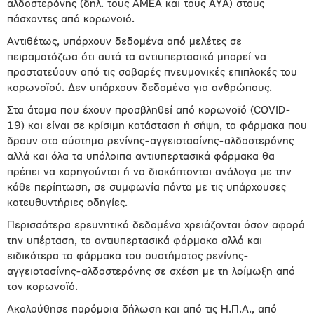
αλδοστερόνης (δηλ. τους ΑΜΕΑ και τους ΑΥΑ) στους
πάσχοντες από κορωνοϊό.
Αντιθέτως, υπάρχουν δεδομένα από μελέτες σε
πειραματόζωα ότι αυτά τα αντιυπερτασικά μπορεί να
προστατεύουν από τις σοβαρές πνευμονικές επιπλοκές του
κορωνοϊού. Δεν υπάρχουν δεδομένα για ανθρώπους.
Στα άτομα που έχουν προσβληθεί από κορωνοϊό (COVID-
19) και είναι σε κρίσιμη κατάσταση ή σήψη, τα φάρμακα που
δρουν στο σύστημα ρενίνης-αγγειοτασίνης-αλδοστερόνης
αλλά και όλα τα υπόλοιπα αντιυπερτασικά φάρμακα θα
πρέπει να χορηγούνται ή να διακόπτονται ανάλογα με την
κάθε περίπτωση, σε συμφωνία πάντα με τις υπάρχουσες
κατευθυντήριες οδηγίες.
Περισσότερα ερευνητικά δεδομένα χρειάζονται όσον αφορά
την υπέρταση, τα αντιυπερτασικά φάρμακα αλλά και
ειδικότερα τα φάρμακα του συστήματος ρενίνης-
αγγειοτασίνης-αλδοστερόνης σε σχέση με τη λοίμωξη από
τον κορωνοϊό.
Ακολούθησε παρόμοια δήλωση και από τις Η.Π.Α., από