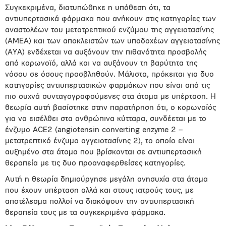
Συγκεκριμένα, διατυπώθηκε η υπόθεση ότι, τα
αντιυπερτασικά φάρμακα που ανήκουν στις κατηγορίες των
αναστολέων του μετατρεπτικού ενζύμου της αγγειοτασίνης
(ΑΜΕΑ) και των αποκλειστών των υποδοχέων αγγειοτασίνης
(ΑΥΑ) ενδέχεται να αυξάνουν την πιθανότητα προσβολής
από κορωνοϊό, αλλά και να αυξάνουν τη βαρύτητα της
νόσου σε όσους προσβληθούν. Μάλιστα, πρόκειται για δυο
κατηγορίες αντιυπερτασικών φαρμάκων που είναι από τις
πιο συχνά συνταγογραφούμενες στα άτομα με υπέρταση. Η
θεωρία αυτή βασίστηκε στην παρατήρηση ότι, ο κορωνοϊός
για να εισέλθει στα ανθρώπινα κύτταρα, συνδέεται με το
ένζυμο ACE2 (angiotensin converting enzyme 2 –
μετατρεπτικό ένζυμο αγγειοτασίνης 2), το οποίο είναι
αυξημένο στα άτομα που βρίσκονται σε αντιυπερτασική
θεραπεία με τις δυο προαναφερθείσες κατηγορίες.
Αυτή η θεωρία δημιούργησε μεγάλη ανησυχία στα άτομα
που έχουν υπέρταση αλλά και στους ιατρούς τους, με
αποτέλεσμα πολλοί να διακόψουν την αντιυπερτασική
θεραπεία τους με τα συγκεκριμένα φάρμακα.