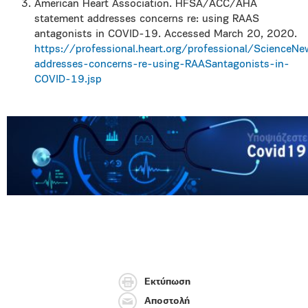
American Heart Association. HFSA/ACC/AHA
statement addresses concerns re: using RAAS
antagonists in COVID-19. Accessed March 20, 2020.
https://professional.heart.org/professional/Scie
addresses-concerns-re-using-RAASantagonists-in-
COVID-19.jsp
Εκτύπωση
Αποστολή