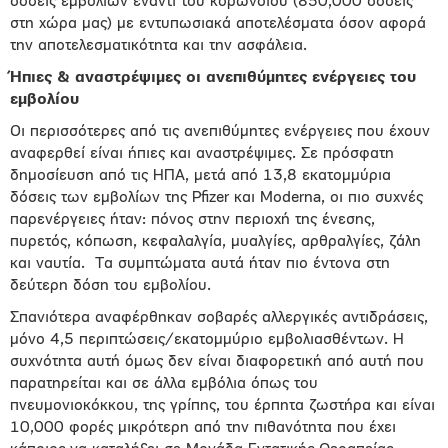
δόσεις εμβολίων έναντι του κορωνοϊού (850,000 δόσεις
στη χώρα μας) με εντυπωσιακά αποτελέσματα όσον αφορά
την αποτελεσματικότητα και την ασφάλεια.
Ήπιες & αναστρέψιμες οι ανεπιθύμητες ενέργειες του
εμβολίου
Οι περισσότερες από τις ανεπιθύμητες ενέργειες που έχουν
αναφερθεί είναι ήπιες και αναστρέψιμες. Σε πρόσφατη
δημοσίευση από τις ΗΠΑ, μετά από 13,8 εκατομμύρια
δόσεις των εμβολίων της Pfizer και Moderna, οι πιο συχνές
παρενέργειες ήταν: πόνος στην περιοχή της ένεσης,
πυρετός, κόπωση, κεφαλαλγία, μυαλγίες, αρθραλγίες, ζάλη
και ναυτία. Τα συμπτώματα αυτά ήταν πιο έντονα στη
δεύτερη δόση του εμβολίου.
Σπανιότερα αναφέρθηκαν σοβαρές αλλεργικές αντιδράσεις,
μόνο 4,5 περιπτώσεις/εκατομμύριο εμβολιασθέντων. H
συχνότητα αυτή όμως δεν είναι διαφορετική από αυτή που
παρατηρείται και σε άλλα εμβόλια όπως του
πνευμονιοκόκκου, της γρίπης, του έρπητα ζωστήρα και είναι
10,000 φορές μικρότερη από την πιθανότητα που έχει