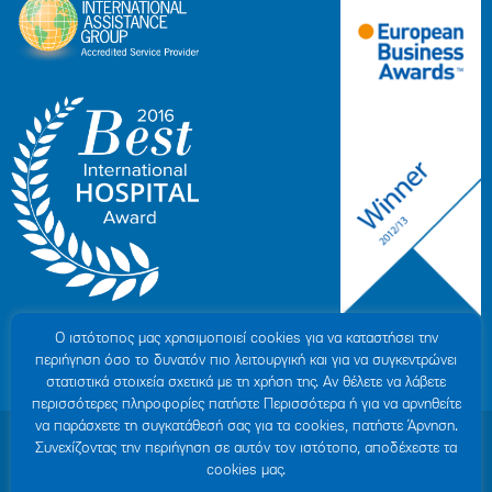
Ο ιστότοπoς μας χρησιμοποιεί cookies για να καταστήσει την
περιήγηση όσο το δυνατόν πιο λειτουργική και για να συγκεντρώνει
στατιστικά στοιχεία σχετικά με τη χρήση της. Αν θέλετε να λάβετε
περισσότερες πληροφορίες πατήστε Περισσότερα ή για να αρνηθείτε
να παράσχετε τη συγκατάθεσή σας για τα cookies, πατήστε Άρνηση.
© 2007-2026 ΥΓΕΙΑ Μ.Α.Ε
|
ΓΕΜΗ: 000279901000
Συνεχίζοντας την περιήγηση σε αυτόν τον ιστότοπο, αποδέχεστε τα
Όροι Χρήσης
|
Πολιτική Προστασίας Προσωπικών Δεδομένων
|
Πολιτική
cookies μας.
Cookies
|
Δήλωση Απορρήτου
|
Sitemap