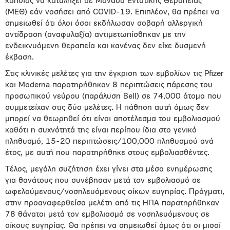
κάποιος να καταλήξει σε Μονάδα Εντατικής Θεραπείας
(ΜΕΘ) εάν νοσήσει από COVID-19. Επιπλέον, θα πρέπει να
σημειωθεί ότι όλοι όσοι εκδήλωσαν σοβαρή αλλεργική
αντίδραση (αναφυλαξία) αντιμετωπίσθηκαν με την
ενδεικνυόμενη θεραπεία και κανένας δεν είχε δυσμενή
έκβαση.
Στις κλινικές μελέτες για την έγκριση των εμβολίων τις Pfizer
και Moderna παρατηρήθηκαν 8 περιπτώσεις πάρεσης του
προσωπικού νεύρου (παράλυση Bell) σε 74,000 άτομα που
συμμετείχαν στις δύο μελέτες. Η πάθηση αυτή όμως δεν
μπορεί να θεωρηθεί ότι είναι αποτέλεσμα του εμβολιασμού
καθότι η συχνότητά της είναι περίπου ίδια στο γενικό
πληθυσμό, 15-20 περιπτώσεις/100,000 πληθυσμού ανά
έτος, με αυτή που παρατηρήθηκε στους εμβολιασθέντες.
Τέλος, μεγάλη συζήτηση έχει γίνει στα μέσα ενημέρωσης
για θανάτους που συνέβησαν μετά τον εμβολιασμό σε
ωφελούμενους/νοσηλευόμενους οίκων ευγηρίας. Πράγματι,
στην προαναφερθείσα μελέτη από τις ΗΠΑ παρατηρήθηκαν
78 θάνατοι μετά τον εμβολιασμό σε νοσηλευόμενους σε
οίκους ευγηρίας. Θα πρέπει να σημειωθεί όμως ότι οι μισοί