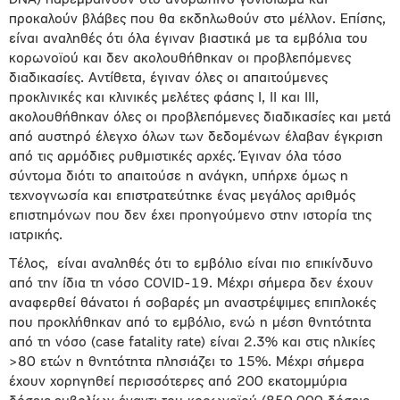
DNA) παρεμβαίνουν στο ανθρώπινο γονιδίωμα και
προκαλούν βλάβες που θα εκδηλωθούν στο μέλλον. Επίσης,
είναι αναληθές ότι όλα έγιναν βιαστικά με τα εμβόλια του
κορωνοϊού και δεν ακολουθήθηκαν οι προβλεπόμενες
διαδικασίες. Αντίθετα, έγιναν όλες οι απαιτούμενες
προκλινικές και κλινικές μελέτες φάσης Ι, ΙΙ και ΙΙΙ,
ακολουθήθηκαν όλες οι προβλεπόμενες διαδικασίες και μετά
από αυστηρό έλεγχο όλων των δεδομένων έλαβαν έγκριση
από τις αρμόδιες ρυθμιστικές αρχές. Έγιναν όλα τόσο
σύντομα διότι το απαιτούσε η ανάγκη, υπήρχε όμως η
τεχνογνωσία και επιστρατεύτηκε ένας μεγάλος αριθμός
επιστημόνων που δεν έχει προηγούμενο στην ιστορία της
ιατρικής.
Τέλος, είναι αναληθές ότι το εμβόλιο είναι πιο επικίνδυνο
από την ίδια τη νόσο COVID-19. Μέχρι σήμερα δεν έχουν
αναφερθεί θάνατοι ή σοβαρές μη αναστρέψιμες επιπλοκές
που προκλήθηκαν από το εμβόλιο, ενώ η μέση θνητότητα
από τη νόσο (case fatality rate) είναι 2.3% και στις ηλικίες
>80 ετών η θνητότητα πλησιάζει το 15%. Μέχρι σήμερα
έχουν χορηγηθεί περισσότερες από 200 εκατομμύρια