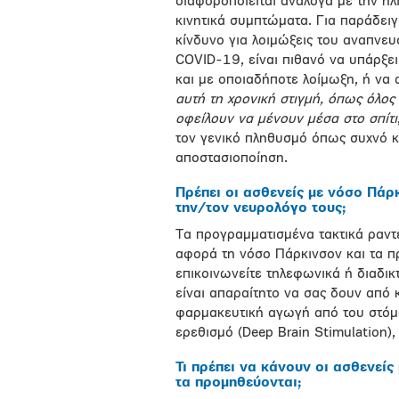
διαφοροποιείται ανάλογα με την ηλι
κινητικά συμπτώματα. Για παράδει
κίνδυνο για λοιμώξεις του αναπνευ
COVID-19, είναι πιθανό να υπάρξ
και με οποιαδήποτε λοίμωξη, ή να
αυτή τη χρονική στιγμή, όπως όλος 
οφείλουν να μένουν μέσα στο σπίτι
τον γενικό πληθυσμό όπως συχνό κ
αποστασιοποίηση.
Πρέπει οι ασθενείς με νόσο Πά
την/τον νευρολόγο τους;
Τα προγραμματισμένα τακτικά ραντ
αφορά τη νόσο Πάρκινσον και τα π
επικοινωνείτε τηλεφωνικά ή διαδικ
είναι απαραίτητο να σας δουν από 
φαρμακευτική αγωγή από του στόματ
ερεθισμό (Deep Brain Stimulation)
Τι πρέπει να κάνουν οι ασθενεί
τα προμηθεύονται;