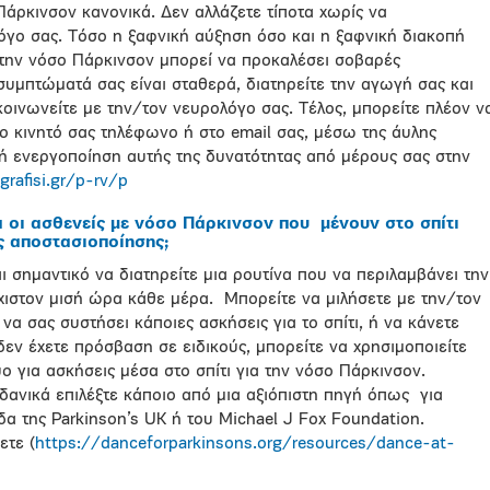
άρκινσον κανονικά. Δεν αλλάζετε τίποτα χωρίς να
όγο σας. Τόσο η ξαφνική αύξηση όσο και η ξαφνική διακοπή
την νόσο Πάρκινσον μπορεί να προκαλέσει σοβαρές
 συμπτώματά σας είναι σταθερά, διατηρείτε την αγωγή σας και
κοινωνείτε με την/τον νευρολόγο σας. Τέλος, μπορείτε πλέον ν
ο κινητό σας τηλέφωνο ή στο email σας, μέσω της άυλης
ή ενεργοποίηση αυτής της δυνατότητας από μέρους σας στην
rafisi.gr/p-rv/p
α οι ασθενείς με νόσο Πάρκινσον που
μένουν στο σπίτι
ς αποστασιοποίησης;
ι σημαντικό να διατηρείτε μια ρουτίνα που να περιλαμβάνει την
χιστον μισή ώρα κάθε μέρα.
Μπορείτε να μιλήσετε με την/τον
να σας συστήσει κάποιες ασκήσεις για το σπίτι, ή να κάνετε
δεν έχετε πρόσβαση σε ειδικούς, μπορείτε να χρησιμοποιείτε
ο για ασκήσεις μέσα στο σπίτι για την νόσο Πάρκινσον.
δανικά επιλέξτε κάποιο από μια αξιόπιστη πηγή όπως
για
δα της Parkinson’s UK ή του Michael J Fox Foundation.
ετε (
https://danceforparkinsons.org/resources/dance-at-