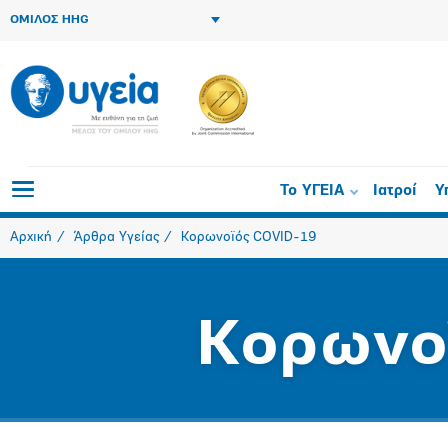
ΟΜΙΛΟΣ HHG
Το ΥΓΕΙΑ
Ιατροί
Υ
Αρχική
Άρθρα Υγείας
Κορωνοϊός COVID-19
Κορωνο