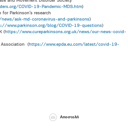
sease and Movement Disorder Society
rders.org/COVID-19-Pandemic-MDS.htm
)
 for Parkinson’s research
g/news/ask-md-coronavirus-and-parkinsons
)
s://www.parkinson.org/blog/COVID-19-questions
)
K (
https://www.cureparkinsons.org.uk/news/our-news-covid-
 Association (
https://www.epda.eu.com/latest/covid-19-
Αποστολή