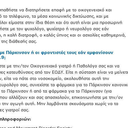
παθήστε να διατηρήσετε επαφή με το οικογενειακό και
το τηλέφωνο, τα μέσα κοινωνικής δικτύωσης, και με
όλοι είμαστε στην ίδια θέση και ότι αυτή είναι μια προσωρινή
ήστε με τον ψυχολόγο, ψυχίατρο ή νευρολόγο σας εάν
 η καλή διατροφή, ο καλός ύπνος και οι ασχολίες καθημερινά,
της διάθεσής σας.
 με Πάρκινσον ή οι φροντιστές τους εάν εμφανίσουν
19;
ε με την/τον Οικογενειακό γιατρό ή Παθολόγο σας και να
σες κατευθύνσεις από τον ΕΟΔΥ. Είτε η σύσταση είναι να μείνετ
 είτε να πάτε στο νοσοκομείο, ακολουθήστε αυτή την
ευρολόγο σας, συνεχίστε τα φάρμακα για το Πάρκινσον κανονικ
το Πάρκινσον ή από τα φάρμακα για το Πάρκινσον (για
 που αλλάζουν και σας απασχολούν, επικοινωνήστε με την/ον
ι την αγωγή αυτή. Μην λαμβάνετε σκευάσματα χωρίς να τα
ς γιατροί σας.
 πληροφοριών: