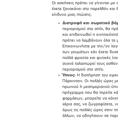
Οι ασκήσεις πρέπει να γίνονται με
έχετε ξανακάνει στο παρελθόν και 
κίνδυνο μιας πτώσης.
Διατροφή και σωματικό βά
περιορισμού στο σπίτι, θα πρ
και επιδεινωθεί η κινητικότη
πρέπει να λαμβάνουν όλα τα 
Επικοινωνήστε με την/ον λογ
των γευμάτων εάν έχετε δυσκ
πολλά φρούτα και φυτικές ίνε
συχνά ταλαιπωρεί τους ασθενε
περιορισμού στο σπίτι.
Ύπνος:
Η διατήρηση του κιρκ
Πάρκινσον. Οι πολλές ώρες μέ
πρωινού ή μεσημεριανού ύπνο
πρόγραμμα που θα τηρείτε κά
φαρμάκων, μπορείτε να κάνετε
χέρια σας, να ζωγραφίσετε, ν
όμως τις πολλές ώρες στην τη
άλλων, να οδηγήσουν σε παρα