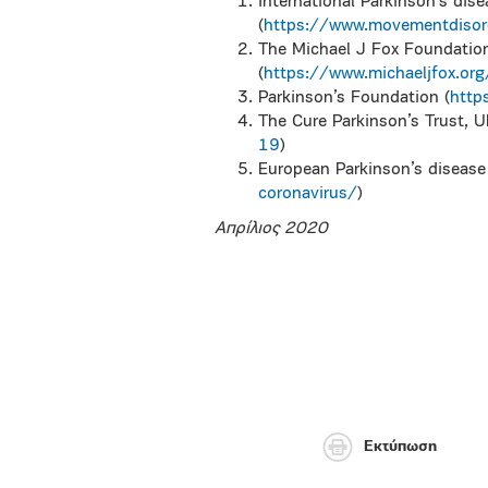
International Parkinson’s di
(
https://www.movementdiso
The Michael J Fox Foundation
(
https://www.michaeljfox.or
Parkinson’s Foundation (
http
The Cure Parkinson’s Trust, U
19
)
European Parkinson’s disease
coronavirus/
)
Απρίλιος 2020
Εκτύπωση