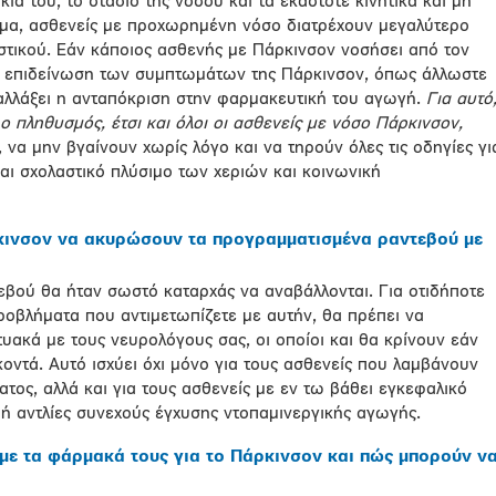
κία του, το στάδιο της νόσου και τα εκάστοτε κινητικά και μη
γμα, ασθενείς με προχωρημένη νόσο διατρέχουν μεγαλύτερο
στικού. Εάν κάποιος ασθενής με Πάρκινσον νοσήσει από τον
ει επιδείνωση των συμπτωμάτων της Πάρκινσον, όπως άλλωστε
 αλλάξει η ανταπόκριση στην φαρμακευτική του αγωγή.
Για αυτό
ο πληθυσμός, έτσι και όλοι οι ασθενείς με νόσο Πάρκινσον,
, να μην βγαίνουν χωρίς λόγο και να τηρούν όλες τις οδηγίες γι
αι σχολαστικό πλύσιμο των χεριών και κοινωνική
ρκινσον να ακυρώσουν τα προγραμματισμένα ραντεβού με
εβού θα ήταν σωστό καταρχάς να αναβάλλονται. Για οτιδήποτε
ροβλήματα που αντιμετωπίζετε με αυτήν, θα πρέπει να
τυακά με τους νευρολόγους σας, οι οποίοι και θα κρίνουν εάν
κοντά. Αυτό ισχύει όχι μόνο για τους ασθενείς που λαμβάνουν
ος, αλλά και για τους ασθενείς με εν τω βάθει εγκεφαλικό
, ή αντλίες συνεχούς έγχυσης ντοπαμινεργικής αγωγής.
ς με τα φάρμακά τους για το Πάρκινσον και πώς μπορούν ν