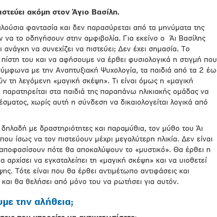
πιστεύει ακόμη στον Άγιο Βασίλη
.
πλούσια φαντασία και δεν παρασύρεται από τα μηνύματα της
 να το οδηγήσουν στην αμφιβολία. Για εκείνο ο Άι Βασίλης
ι ανάγκη να συνεχίζει να πιστεύει; Δεν έχει σημασία. Το
 πίστη του και να αφήσουμε να έρθει φυσιολογικά η στιγμή που
σύμφωνα με την Αναπτυξιακή Ψυχολογία, τα παιδιά από τα 2 έω
ύν τη λεγόμενη «μαγική σκέψη». Τι είναι όμως η «μαγική
υ παρατηρείται στα παιδιά της παραπάνω ηλικιακής ομάδας να
έσματος, χωρίς αυτή η σύνδεση να δικαιολογείται λογικά από
 δηλαδή με δραστηριότητες και παραμύθια, τον μύθο του Άι
ου ίσως να τον πιστεύουν μέχρι μεγαλύτερη ηλικία. Δεν είναι
 αποφασίσουν πότε θα αποκαλύψουν το «μυστικό». Θα έρθει η
α αρχίσει να εγκαταλείπει τη «μαγική σκέψη» και να υιοθετεί
ης. Τότε είναι που θα έρθει αντιμέτωπο αντιφάσεις και
 και θα θελήσει από μόνο του να ρωτήσει για αυτόν.
με την αλήθεια;