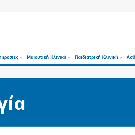
πηρεσίες
Μαιευτική Κλινική
Παιδιατρική Κλινική
Ασθ
γία