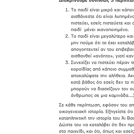
Διακρίνουμε συνήθως 3 περιπτώσ
Το παιδί είναι μικρό και κάπο
αισθάνεστε ότι είναι λυπημέν
πιστεύει, εσείς πιστεύετε κα
παιδί μένει ικανοποιημένο.
Το παιδί είναι μεγαλύτερο και
μην πούμε ότι τα έχει καταλά
απογοητευτεί αν του επιβεβα
αισθανθεί «ανόητο», γιατί καν
Συνεχίζει να πιστεύει πέραν 
κοροϊδίας από κάποιο συμμαθη
αποκαλύψατε την αλήθεια. Ακό
κατά βάθος ότι εσείς δεν το π
μπορούν να διασχίζουν τον ο
άνθρωπος σε μια καμινάδα….)
Σε κάθε περίπτωση, εφόσον του απο
οικογενειακή ιστορία. Εξηγείστε ότι
καταπληκτική την ιστορία του Άι Βα
Δώστε του να καταλάβει ότι δεν πρέ
στο παιχνίδι, και ότι, όπως και εσεί