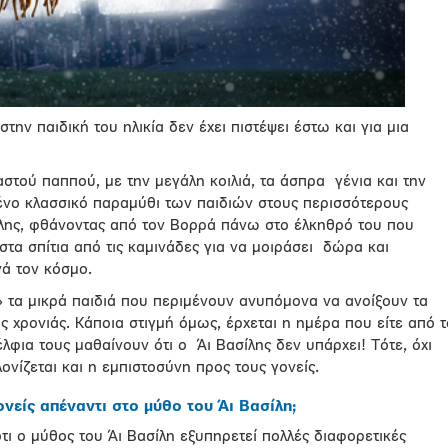
στην παιδική του ηλικία δεν έχει πιστέψει έστω και για μια
στού παππού, με την μεγάλη κοιλιά, τα άσπρα γένια και την
μένο κλασσικό παραμύθι των παιδιών στους περισσότερους
σίλης, φθάνοντας από τον Βορρά πάνω στο έλκηθρό του που
στα σπίτια από τις καμινάδες για να μοιράσει δώρα και
νά τον κόσμο.
» τα μικρά παιδιά που περιμένουν ανυπόμονα να ανοίξουν τα
 χρονιάς. Κάποια στιγμή όμως, έρχεται η ημέρα που είτε από τ
λφια τους μαθαίνουν ότι ο Άι Βασίλης δεν υπάρχει! Τότε, όχι
λονίζεται και η εμπιστοσύνη προς τους γονείς.
νείς απέναντι στο μύθο του Άι Βασίλη;
ότι ο μύθος του Άι Βασίλη εξυπηρετεί πολλές διαφορετικές