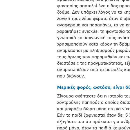
φαντασίας αποτελεί ένα είδος προ
ζούμε. Δεν υπάρχει λόγος να τα «π
λογική τους λέμε ψέματα όταν δια
αναφέραμε και παραπάνω, το να επ
χαρακτήρες ενισχύει τη φαντασία τ
γνωστική και κοινωνική τους ανάπτυ
χρησιμοποιούν κατά κόρον τη δραμ
αντιμέτωποι με πληθυσμούς μικρών
τους ήρωες των παραμυθιών και τω
διαστάσεις της πραγματικότητας, ε
αντιμετωπίζουν από το ασφαλές και
που βιώνουν.
Μερικές φορές, ωστόσο, είναι δ
Σίγουρα σκέπτεστε ότι η ιστορία το
χοντρούλης παππούς ο οποίος διασχ
και μοιράζει δώρα μέσα σε μια νύχ
Εάν το παιδί ξαφνιαστεί όταν δει 5
εξηγήστε του ότι πρόκειται για αν
παρά μόνο, όταν τα παιδιά κοιμούντ