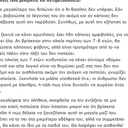
εις που μπορείτε να αντιμετωπίσετε:
ιο μεγαλύτερο του δηλώνει ότι ο Άι Βασίλης δεν υπάρχει. Εάν
ο, βεβαιώστε το λέγοντας του ότι ακόμα και αν κάποιος δεν
ι σέβεστε αυτή την παράδοση. Συνήθως, με αυτή την εξήγηση το
 ξεκινά να κάνει ερωτήσεις: έχει ήδη κάποιες αμφιβολίες, για ν
βει όλα. Αν βρίσκεται στην ηλικία περίπου των 7-8 ετών, θα
ιώσετε κάποιους φόβους, αλλά είναι προτιμότερο από το να
είς πλέον στην τάξη του δεν πιστεύει.
της ηλικίας των 7 ετών: κινδυνεύει να πέσει σύντομα «θύμα»
τή και τότε λογικό είναι να θυμώσει μαζί σας που δεν του
μη και αν αισθάνεται ακόμη την ανάγκη να πιστεύει, γνωρίζει
ιστεύετε. Ξεκινήστε να μιλάτε υποθετικά (π.χ.: οι άνθρωποι δεν
υρανό με έλκηθρο, ή πάλι πως είναι δυνατόν να χωρέσει ένας
.
καλύψετε την αλήθεια, σκεφθείτε να την εντάξετε σε μια
 και εσείς πιστεύατε όταν ήσασταν μικροί και ότι βρίσκετε
σίλη ή πως θέλατε να ξαναζήσετε αυτή τη μαγεία μαζί του.
πει να το πει στα μικρότερα αδέλφια του, αλλά να συμμετέχει
ς, θα κάνει το ίδιο με τα παιδιά του. Θα λατρέψει να αισθανθεί