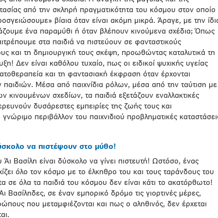
στασίας από την σκληρή πραγματικότητα του κόσμου στον οποίο
ροσγειώσουμε» βίαια όταν είναι ακόμη μικρά. Άραγε, με την ίδι
βάζουμε ένα παραμύθι ή όταν βλέπουν κινούμενα σχέδια; Όπως
ιτρέπουμε στα παιδιά να πιστεύουν σε φανταστικούς
ους και τη δημιουργική τους σκέψη, προωθώντας καταλυτικά τη
ξη! Δεν είναι καθόλου τυχαίο, πως οι ειδικοί ψυχικής υγείας
ατοθεραπεία και τη φαντασιακή έκφραση όταν έρχονται
 παιδιών. Μέσα από παιχνίδια ρόλων, μέσα από την ταύτιση με
ν κινουμένων σχεδίων, τα παιδιά εξετάζουν εναλλακτικές
ξερευνούν δυσάρεστες εμπειρίες της ζωής τους και
 γνώριμο περιβάλλον του παιχνιδιού προβληματικές καταστάσει
ύσκολο να πιστέψουν στο μύθο!
υ Άι Βασίλη είναι δύσκολο να γίνει πιστευτή! Ωστόσο, ένας
ίζει όλο τον κόσμο με το έλκηθρο του και τους ταράνδους του
τα σε όλα τα παιδιά του κόσμου δεν είναι κάτι το ακατόρθωτο!
 Άι Βασίληδες, σε έναν εμπορικό δρόμο τις γιορτινές μέρες,
θρώπους που μεταμφιέζονται και πως ο αληθινός, δεν έρχεται
αι.