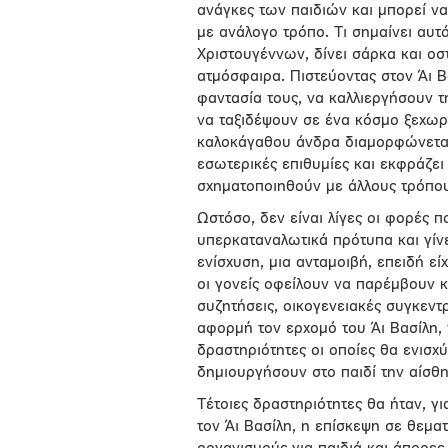
ανάγκες των παιδιών και μπορεί να
με ανάλογο τρόπο. Τι σημαίνει αυτό
Χριστουγέννων, δίνει σάρκα και οσ
ατμόσφαιρα. Πιστεύοντας στον Άι Β
φαντασία τους, να καλλιεργήσουν τ
να ταξιδέψουν σε ένα κόσμο ξεχωρι
καλοκάγαθου άνδρα διαμορφώνεται 
εσωτερικές επιθυμίες και εκφράζε
σχηματοποιηθούν με άλλους τρόπου
Ωστόσο, δεν είναι λίγες οι φορές 
υπερκαταναλωτικά πρότυπα και γίνε
ενίσχυση, μια ανταμοιβή, επειδή ε
οι γονείς οφείλουν να παρέμβουν κ
συζητήσεις, οικογενειακές συγκεν
αφορμή τον ερχομό του Άι Βασίλη,
δραστηριότητες οι οποίες θα ενισχ
δημιουργήσουν στο παιδί την αίσθη
Τέτοιες δραστηριότητες θα ήταν, γι
τον Άι Βασίλη, η επίσκεψη σε θεμα