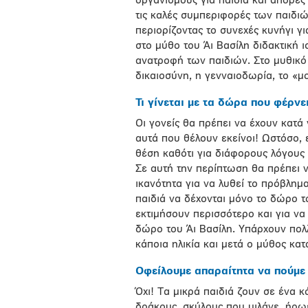
οργανισμούς για παιδιά και άπορες
τις καλές συμπεριφορές των παιδιώ
περιορίζοντας το συνεχές κυνήγι γ
στο μύθο του Άι Βασίλη διδακτική 
ανατροφή των παιδιών. Στο μυθικό
δικαιοσύνη, η γενναιοδωρία, το «μο
Τι γίνεται με τα δώρα που φέρνει
Οι γονείς θα πρέπει να έχουν κατά 
αυτά που θέλουν εκείνοι! Ωστόσο, ε
θέση καθότι για διάφορους λόγους 
Σε αυτή την περίπτωση θα πρέπει ν
ικανότητα για να λυθεί το πρόβλημα
παιδιά να δέχονται μόνο το δώρο τ
εκτιμήσουν περισσότερο και για να
δώρο του Άι Βασίλη. Υπάρχουν πολλ
κάποια ηλικία και μετά ο μύθος κα
Οφείλουμε απαραίτητα να πούμε 
Όχι! Τα μικρά παιδιά ζουν σε ένα 
δράκους, σκύλους που μιλάνε, ήρωε