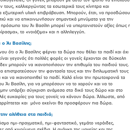
 οικογένειες. Οι γονείς μπορούν με αυτό τον τρόπο να ενισχύου
ν τους, καλλιεργώντας τα εσωτερικά τους κίνητρα και
ια εξωτερική υλική επιβράβευση. Μπορούν, έτσι, να προσδώσο
ισχύ και να επικοινωνήσουν σημαντικά μηνύματα για την
 πρόσωπο του Άι Βασίλη μπορεί να υπερτονιστούν αξίες όπως 
ίρασμα», το «νοιάξιμο» και η αλληλεγγύη.
 ο Άι Βασίλης;
νου ότι ο Άι Βασίλης φέρνει τα δώρα που θέλει το παιδί και όχι
ίναι γεγονός ότι πολλές φορές οι γονείς έρχονται σε δύσκολη
δεν μπορούν να ικανοποιήσουν την επιθυμία του παιδιού τους.
α επιστρατεύσουν την φαντασία τους και την διπλωματική τους
 και να ικανοποιηθεί το παιδί. Καλό είναι την πρωτοχρονιά τα
ου Άι Βασίλη, για να μπορέσουν να το χαρούν και να το
 μην υπάρξει σύγκριση ανάμεσα στο δικό τους δώρο και στο
ές ευκαιρίες για τους γονείς να κάνουν δώρα. Άλλωστε, από
ταρρίπτεται και μόνο εκείνοι θα προσφέρουν πια δώρα.
την αλήθεια στα παιδιά;
κόσμο ημι-πραγματικό, ημι-φανταστικό, γεμάτο νεράιδες,
ς από κινούμενα σχέδια. Η ανάγκη της μαγείας και της