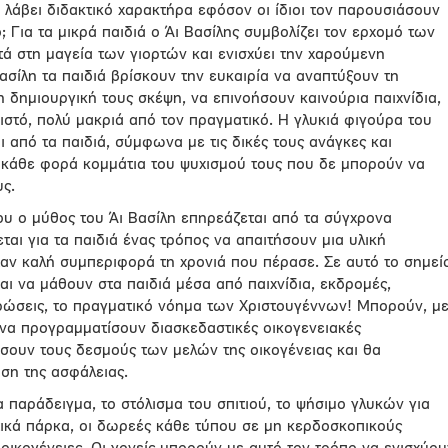
 λάβει διδακτικό χαρακτήρα εφόσον οι ίδιοι τον παρουσιάσουν
; Για τα μικρά παιδιά ο Άι Βασίλης συμβολίζει τον ερχομό των
τά στη μαγεία των γιορτών και ενισχύει την χαρούμενη
ασίλη τα παιδιά βρίσκουν την ευκαιρία να αναπτύξουν τη
η δημιουργική τους σκέψη, να επινοήσουν καινούρια παιχνίδια,
στό, πολύ μακριά από τον πραγματικό. Η γλυκιά φιγούρα του
από τα παιδιά, σύμφωνα με τις δικές τους ανάγκες και
ι κάθε φορά κομμάτια του ψυχισμού τους που δε μπορούν να
ς.
που ο μύθος του Άι Βασίλη επηρεάζεται από τα σύγχρονα
ται για τα παιδιά ένας τρόπος να απαιτήσουν μια υλική
ίχαν καλή συμπεριφορά τη χρονιά που πέρασε. Σε αυτό το σημεί
αι να μάθουν στα παιδιά μέσα από παιχνίδια, εκδρομές,
τρώσεις, το πραγματικό νόημα των Χριστουγέννων! Μπορούν, μ
 να προγραμματίσουν διασκεδαστικές οικογενειακές
ύσουν τους δεσμούς των μελών της οικογένειας και θα
ση της ασφάλειας.
α παράδειγμα, το στόλισμα του σπιτιού, το ψήσιμο γλυκών για
τικά πάρκα, οι δωρεές κάθε τύπου σε μη κερδοσκοπικούς