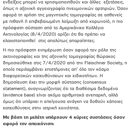
ενδείξεις μπορεί να χρησιμοποιηθούν και άλλες
εξετάσεις,
όπως η αξονική αγγειογραφία πνευμονικών αρτηριών. Όσον
αφορά τη χρήση της μαγνητικής τομογραφίας σε ασθενείς
με πιθανή ή επιβεβαιωμένη λοίμωξη από κορωνοϊό, η πιο
πρόσφατη σύσταση από το Αμερικάνικο Κολλέγιο
Ακτινολογίας (8/4/2020) ορίζει ότι θα πρέπει να
ελαχιστοποιηθεί
στις απολύτως απαραίτητες.
Η πιο πρόσφατη ενημέρωση όσον αφορά τον ρόλο της
ακτινογραφίας και της αξονικής τομογραφίας θώρακος
δημοσιεύθηκε στις 7/4/2020 από την Fleischner Society, η
οποία περιλαμβάνει επιστήμονες απ’ όλο τον κόσμο
διαφορετικών κατευθύνσεων και ειδικοτήτων. Η
δημοσίευση έχει την μορφή σύστασης (consensus
statement), αναγνωρίζοντας ότι τα διαθέσιμα δεδομένα
(evidence base) είναι ακόμα αριθμητικά ανεπαρκή, αλλά
όμως ότι υπάρχει η επείγουσα ανάγκη να δοθούν κάποιες
κατευθύνσεις στην ιατρική κοινότητα.
Με βάση τη μελέτη υπάρχουν 4 κύριες συστάσεις όσον
αφορά την απεικόνιση: