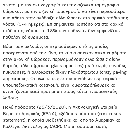
γίνεται με την ακτινογραφία και την αξονική τομογραφία
θώρακος, με την αξονική τομογραφία να είναι περισσότερο
ευαίσθητη στην ανάδειξη αλλοιώσεων στο αρχικό στάδιο της
νόσου (0-4 ημέρες). Επισημαίνεται ωστόσο ότι στα αρχικά
στάδια της νόσου, το 18% των ασθενών δεν εμφανίζουν
παθολογικά ευρήματα.
Βάση των μελετών, οι περισσότερες από τις οποίες
προέρχονται από την Κίνα, τα κύρια απεικονιστικά ευρήματα
στην αξονική θώρακος, περιλαμβάνουν αλλοιώσεις δίκην
θαμπής υάλου (ground glass opacities) με ή χωρίς συνοδές
πυκνώσεις, ή αλλοιώσεις δίκην πλακόστρωτου (crazy paving
appearance). Οι αλλοιώσεις έχουν συνήθως περιφερική –
υπουπεζωκοτική κατανομή, είναι αμφοτερόπλευρες και
εντοπίζονται κατά προτίμηση στους κάτω πνευμονικούς
λοβούς.
Πολύ πρόσφατα (25/3/2020), η Ακτινολογική Εταιρεία
Βορείου Αμερικής (RSNA), εξέδωσε σύσταση (consensus
statement), η οποία υιοθετήθηκε και από το Αμερικάνικο
Κολλέγιο Ακτινολογίας (ACR). Με τη σύσταση αυτή,