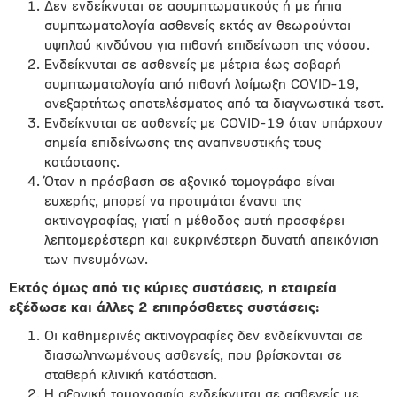
Δεν ενδείκνυται σε ασυμπτωματικούς ή με ήπια
συμπτωματολογία ασθενείς εκτός αν θεωρούνται
υψηλού κινδύνου για πιθανή επιδείνωση της νόσου.
Ενδείκνυται σε ασθενείς με μέτρια έως σοβαρή
συμπτωματολογία από πιθανή λοίμωξη COVID-19,
ανεξαρτήτως αποτελέσματος από τα διαγνωστικά τεστ.
Ενδείκνυται σε ασθενείς με COVID-19 όταν υπάρχουν
σημεία επιδείνωσης της αναπνευστικής τους
κατάστασης.
Όταν η πρόσβαση σε αξονικό τομογράφο είναι
ευχερής, μπορεί να προτιμάται έναντι της
ακτινογραφίας, γιατί η μέθοδος αυτή προσφέρει
λεπτομερέστερη και ευκρινέστερη δυνατή απεικόνιση
των πνευμόνων.
Εκτός όμως από τις κύριες συστάσεις, η εταιρεία
εξέδωσε και άλλες 2 επιπρόσθετες συστάσεις:
Οι καθημερινές ακτινογραφίες δεν ενδείκνυνται σε
διασωληνωμένους ασθενείς, που βρίσκονται σε
σταθερή κλινική κατάσταση.
Η αξονική τομογραφία ενδείκνυται σε ασθενείς με