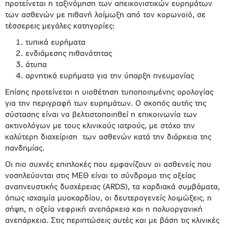
προτείνεται η ταξινόμηση των απεικονιστικών ευρημάτων
των ασθενών με πιθανή λοίμωξη από τον κορωνοϊό, σε
τέσσερεις μεγάλες κατηγορίες:
τυπικά ευρήματα
ενδιάμεσης πιθανότητας
άτυπα
αρνητικά ευρήματα για την ύπαρξη πνευμονίας
Επίσης προτείνεται η υιοθέτηση τυποποιημένης ορολογίας
για την περιγραφή των ευρημάτων. Ο σκοπός αυτής της
σύστασης είναι να βελτιστοποιηθεί η επικοινωνία των
ακτινολόγων με τους κλινικούς ιατρούς, με στόχο την
καλύτερη διαχείριση
των ασθενών κατά την διάρκεια της
πανδημίας.
Οι πιο συχνές επιπλοκές που εμφανίζουν οι ασθενείς που
νοσηλεύονται στις ΜΕΘ είναι το σύνδρομο της οξείας
αναπνευστικής δυσχέρειας (ARDS), τα καρδιακά συμβάματα,
όπως ισχαιμία μυοκαρδίου, οι δευτερογενείς λοιμώξεις, η
σήψη, η οξεία νεφρική ανεπάρκεια και η πολυοργανική
ανεπάρκεια. Στις περιπτώσεις αυτές και με βάση τις κλινικές