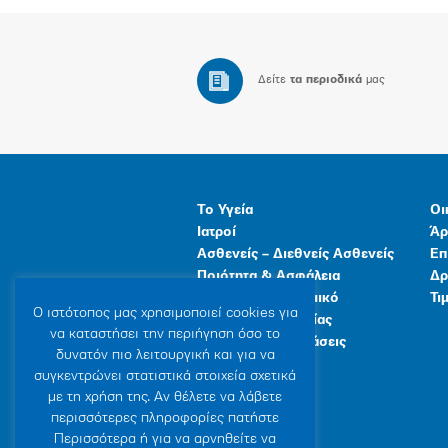
Δείτε
τα περιοδικά
μας
Το Υγεία
Οι
Ιατροί
Άρ
Ασθενείς – Διεθνείς Ασθενείς
Επ
Ποιότητα & Ασφάλεια
Δρ
Ανθρώπινο Δυναμικό
Τι
Ο ιστότοπoς μας χρησιμοποιεί cookies για
Προγράμματα Υγείας
να καταστήσει την περιήγηση όσο το
Γενικές Εγκαταστάσεις
δυνατόν πιο λειτουργική και για να
συγκεντρώνει στατιστικά στοιχεία σχετικά
με τη χρήση της. Αν θέλετε να λάβετε
περισσότερες πληροφορίες πατήστε
Περισσότερα ή για να αρνηθείτε να