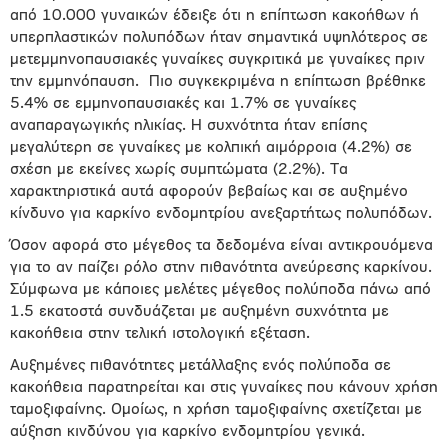
από 10.000 γυναικών έδειξε ότι η επίπτωση κακοήθων ή
υπερπλαστικών πολυπόδων ήταν σημαντικά υψηλότερος σε
μετεμμηνοπαυσιακές γυναίκες συγκριτικά με γυναίκες πριν
την εμμηνόπαυση.
Πιο συγκεκριμένα η επίπτωση βρέθηκε
5.4% σε εμμηνοπαυσιακές και 1.7% σε γυναίκες
αναπαραγωγικής ηλικίας. Η συχνότητα ήταν επίσης
μεγαλύτερη σε γυναίκες με κολπική αιμόρροια (4.2%) σε
σχέση με εκείνες χωρίς συμπτώματα (2.2%). Τα
χαρακτηριστικά αυτά αφορούν βεβαίως και σε αυξημένο
κίνδυνο για καρκίνο ενδομητρίου ανεξαρτήτως πολυπόδων.
Όσον αφορά στο μέγεθος τα δεδομένα είναι αντικρουόμενα
για το αν παίζει ρόλο στην πιθανότητα ανεύρεσης καρκίνου.
Σύμφωνα με κάποιες μελέτες μέγεθος πολύποδα πάνω από
1.5 εκατοστά συνδυάζεται με αυξημένη συχνότητα με
κακοήθεια στην τελική ιστολογική εξέταση.
Αυξημένες πιθανότητες μετάλλαξης ενός πολύποδα σε
κακοήθεια παρατηρείται και στις γυναίκες που κάνουν χρήση
ταμοξιφαίνης. Ομοίως, η χρήση ταμοξιφαίνης σχετίζεται με
αύξηση κινδύνου για καρκίνο ενδομητρίου γενικά.