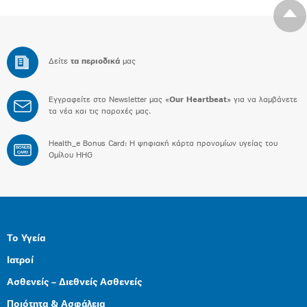
Δείτε
τα περιοδικά
μας
Εγγραφείτε στο Newsletter μας «
Our Heartbeat
» για να λαμβάνετε
τα νέα και τις παροχές μας.
Health_e Bonus Card: H ψηφιακή κάρτα προνομίων υγείας του
BONUS
CARD
Ομίλου HHG
Το Υγεία
Ιατροί
Ασθενείς – Διεθνείς Ασθενείς
Ποιότητα & Ασφάλεια