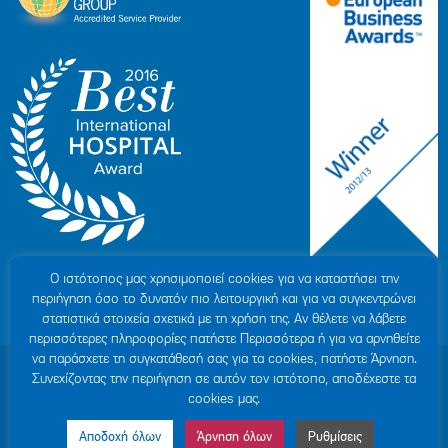
Ο ιστότοπoς μας χρησιμοποιεί cookies για να καταστήσει την
περιήγηση όσο το δυνατόν πιο λειτουργική και για να συγκεντρώνει
στατιστικά στοιχεία σχετικά με τη χρήση της. Αν θέλετε να λάβετε
περισσότερες πληροφορίες πατήστε Περισσότερα ή για να αρνηθείτε
να παράσχετε τη συγκατάθεσή σας για τα cookies, πατήστε Άρνηση.
© 2007-2026 ΥΓΕΙΑ Μ.Α.Ε
|
ΓΕΜΗ: 000279901000
Συνεχίζοντας την περιήγηση σε αυτόν τον ιστότοπο, αποδέχεστε τα
Όροι Χρήσης
|
Πολιτική Προστασίας Προσωπικών Δεδομένων
|
Πολιτική
cookies μας.
Cookies
|
Δήλωση Απορρήτου
|
Sitemap
Αποδοχή όλων
Άρνηση όλων
Ρυθμίσεις