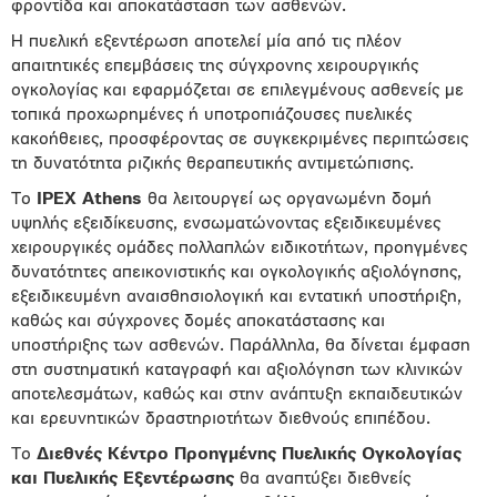
φροντίδα και αποκατάσταση των ασθενών.
Η πυελική εξεντέρωση αποτελεί μία από τις πλέον
απαιτητικές επεμβάσεις της σύγχρονης χειρουργικής
ογκολογίας και εφαρμόζεται σε επιλεγμένους ασθενείς με
τοπικά προχωρημένες ή υποτροπιάζουσες πυελικές
κακοήθειες, προσφέροντας σε συγκεκριμένες περιπτώσεις
τη δυνατότητα ριζικής θεραπευτικής αντιμετώπισης.
Το
IPEX Athens
θα λειτουργεί ως οργανωμένη δομή
υψηλής εξειδίκευσης, ενσωματώνοντας εξειδικευμένες
χειρουργικές ομάδες πολλαπλών ειδικοτήτων, προηγμένες
δυνατότητες απεικονιστικής και ογκολογικής αξιολόγησης,
εξειδικευμένη αναισθησιολογική και εντατική υποστήριξη,
καθώς και σύγχρονες δομές αποκατάστασης και
υποστήριξης των ασθενών. Παράλληλα, θα δίνεται έμφαση
στη συστηματική καταγραφή και αξιολόγηση των κλινικών
αποτελεσμάτων, καθώς και στην ανάπτυξη εκπαιδευτικών
και ερευνητικών δραστηριοτήτων διεθνούς επιπέδου.
Το
Διεθνές Κέντρο Προηγμένης Πυελικής Ογκολογίας
και Πυελικής Εξεντέρωσης
θα αναπτύξει διεθνείς