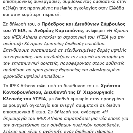
επιστημονικές συνεργασίες, συμβάλλοντας ουσιαστικά στην
εξέλιξη της προηγμένης πυελικής ογκολογίας στην Ελλάδα
και στην ευρύτερη περιοχή.
Σε δήλωσή του, ο
Πρόεδρος και Διευθύνων Σύμβουλος
του ΥΓΕΙΑ, κ. Ανδρέας Καρταπάνης
, ανέφερε:
«Η ίδρυση
του IPEX Athens ενισχύει τη στρατηγική του ΥΓΕΙΑ για την
ανάπτυξη Κέντρων Αριστείας διεθνούς επιπέδου.
Επενδύουμε συστηματικά σε εξειδικευμένες δομές υψηλής
τεχνογνωσίας, που συνδυάζουν την ιατρική καινοτομία με
την επιστημονική αριστεία, προσφέροντας στους ασθενείς
πρόσβαση σε προηγμένες θεραπείες και ολοκληρωμένη
φροντίδα υψηλού επιπέδου.»
Το IPEX Athens τελεί υπό τη διεύθυνση του κ.
Χρήστου
Κοντοβουνήσιου, Διευθυντή της Β’ Χειρουργικής
Κλινικής του ΥΓΕΙΑ
, με διεθνή εμπειρία στην προηγμένη
χειρουργική ογκολογία και ενεργή συμμετοχή σε διεθνή
επιστημονικά δίκτυα. Σε δήλωσή του ανέφερε:
«Η
δημιουργία του IPEX Athens σηματοδοτεί μια νέα εποχή για
την αντιμετώπιση των σύνθετων πυελικών κακοηθειών.
Στόχος μας είναι η ανάπτυξη ενός διεθνούς πλαισίου