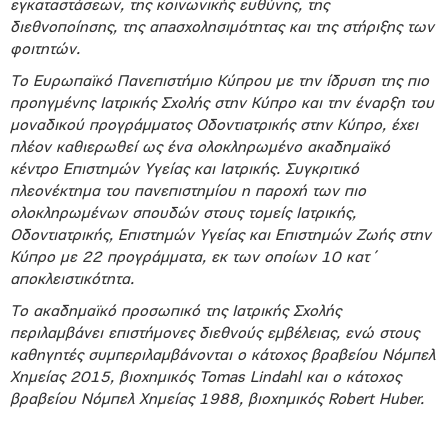
εγκαταστάσεων, της κοινωνικής ευθύνης, της
διεθνοποίησης, της απaσχολησιμότητας και της στήριξης των
φοιτητών.
Το Ευρωπαϊκό Πανεπιστήμιο Κύπρου με την ίδρυση της πιο
προηγμένης Ιατρικής Σχολής στην Κύπρο και την έναρξη του
μοναδικού προγράμματος Οδοντιατρικής στην Κύπρο, έχει
πλέον καθιερωθεί ως ένα ολοκληρωμένο ακαδημαϊκό
κέντρο Επιστημών Υγείας και Ιατρικής. Συγκριτικό
πλεονέκτημα του πανεπιστημίου η παροχή των πιο
ολ
o
κληρωμένων σπουδών στους τομείς Ιατρικής,
Οδοντιατρικής, Επιστημών Υγείας και Επιστημών Ζωής στην
Κύπρο με 22 προγράμματα, εκ των οποίων 10 κατ΄
αποκλειστικότητα.
Το ακαδημαϊκό προσωπικό της Ιατρικής Σχολής
περιλαμβάνει επιστήμονες διεθνούς εμβέλειας, ενώ στους
καθηγητές συμπεριλαμβάνονται ο κάτοχος βραβείου Νόμπελ
Χημείας 2015, βιοχημικός
Tomas
Lindahl
και ο κάτοχος
βραβείου Νόμπελ Χημείας 1988, βιοχημικός
Robert
Huber
.