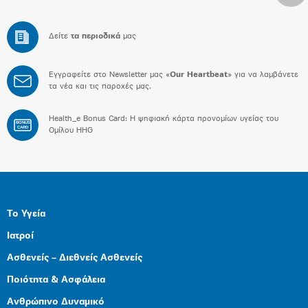
Δείτε
τα περιοδικά
μας
Εγγραφείτε στο Newsletter μας «
Our Heartbeat
» για να λαμβάνετε
τα νέα και τις παροχές μας.
Health_e Bonus Card: H ψηφιακή κάρτα προνομίων υγείας του
BONUS
CARD
Ομίλου HHG
Το Υγεία
Ιατροί
Ασθενείς – Διεθνείς Ασθενείς
Ποιότητα & Ασφάλεια
Ανθρώπινο Δυναμικό