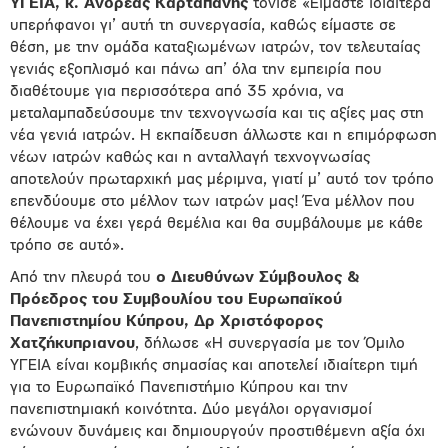
ΥΓΕΙΑ, κ. Ανδρέας Καρταπάνης
τόνισε «Είμαστε ιδιαίτερα
υπερήφανοι γι’ αυτή τη συνεργασία, καθώς είμαστε σε
θέση, με την ομάδα καταξιωμένων ιατρών, τον τελευταίας
γενιάς εξοπλισμό και πάνω απ’ όλα την εμπειρία που
διαθέτουμε για περισσότερα από 35 χρόνια, να
μεταλαμπαδεύσουμε την τεχνογνωσία και τις αξίες μας στη
νέα γενιά ιατρών. Η εκπαίδευση άλλωστε και η επιμόρφωση
νέων ιατρών καθώς και η ανταλλαγή τεχνογνωσίας
αποτελούν πρωταρχική μας μέριμνα, γιατί μ’ αυτό τον τρόπο
επενδύουμε στο μέλλον των ιατρών μας! Ένα μέλλον που
θέλουμε να έχει γερά θεμέλια και θα συμβάλουμε με κάθε
τρόπο σε αυτό».
Από την πλευρά του
ο
Διευθύνων Σύμβουλος &
Πρόεδρος του Συμβουλίου του Ευρωπαϊκού
Πανεπιστημίου Κύπρου, Δρ
Χριστόφορος
Χατζήκυπριανου
, δήλωσε «Η συνεργασία με τον Όμιλο
ΥΓΕΙΑ είναι κομβικής σημασίας και αποτελεί ιδιαίτερη τιμή
για το Ευρωπαϊκό Πανεπιστήμιο Κύπρου και την
πανεπιστημιακή κοινότητα. Δύο μεγάλοι οργανισμοί
ενώνουν δυνάμεις και δημιουργούν προστιθέμενη αξία όχι