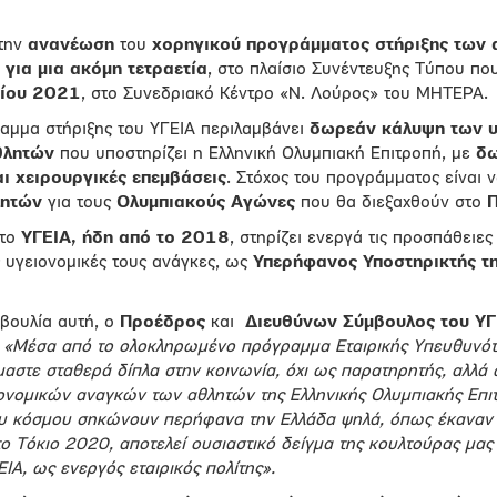
 την
ανανέωση
του
χορηγικού προγράμματος στήριξης των 
 για μια ακόμη τετραετία
, στο πλαίσιο Συνέντευξης Τύπου πο
ρίου 2021
, στο Συνεδριακό Κέντρο «Ν. Λούρος» του ΜΗΤΕΡΑ.
ραμμα στήριξης του ΥΓΕΙΑ περιλαμβάνει
δωρεάν κάλυψη των υ
θλητών
που υποστηρίζει η Ελληνική Ολυμπιακή Επιτροπή, με
δω
αι χειρουργικές επεμβάσεις
. Στόχος του προγράμματος είναι 
λητών
για τους
Ολυμπιακούς Αγώνες
που θα διεξαχθούν στο
Π
το
ΥΓΕΙΑ, ήδη από το 2018
, στηρίζει ενεργά τις προσπάθειε
 υγειονομικές τους ανάγκες, ως
Υπερήφανος Υποστηρικτής τη
βουλία αυτή, ο
Προέδρος
και
Διευθύνων Σύμβουλος του ΥΓ
:
«
Μέσα από το ολοκληρωμένο πρόγραμμα Εταιρικής Υπευθυνότ
αστε σταθερά δίπλα στην κοινωνία, όχι ως παρατηρητής, αλλ
ιονομικών αναγκών των αθλητών της Ελληνικής Ολυμπιακής Επι
ου κόσμου σηκώνουν περήφανα την Ελλάδα ψηλά, όπως έκαναν
 Τόκιο 2020, αποτελεί ουσιαστικό δείγμα της κουλτούρας μας 
ΙΑ, ως ενεργός εταιρικός πολίτης».