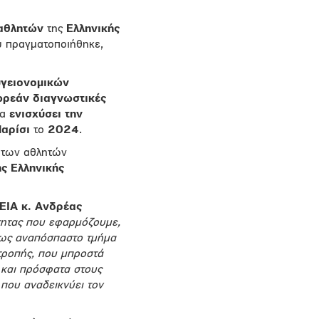
αθλητών
της
Ελληνικής
υ πραγματοποιήθηκε,
γειονομικών
ρεάν διαγνωστικές
να
ενισχύσει την
αρίσι
το
2024
.
ς των αθλητών
ς Ελληνικής
ΕΙΑ κ. Ανδρέας
ητας που εφαρμόζουμε,
ά ως αναπόσπαστο τμήμα
τροπής, που μπροστά
 και πρόσφατα στους
που αναδεικνύει τον