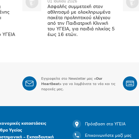
01 Ιουλίου 2026
:
Ασφαλής συμμετοχή στον
ένης
αθλητισμό με ολοκληρωμένα
ι
πακέτα προληπτικού ελέγχου
από την Παιδιατρική Κλινική
του ΥΓΕΙΑ, για παιδιά ηλικίας 5
ο ΥΓΕΙΑ
έως 16 ετών.
Εγγραφείτε στο Newsletter μας «
Our
BONUS
Heartbeat
» για να λαμβάνετε τα νέα και τις
CARD
παροχές μας.
κονομικές καταστάσεις
Πρόσβαση στο ΥΓΕΙΑ
θρα Υγείας
Επικοινωνήστε μαζί μας
ιστημονική – Εκπαιδευτική