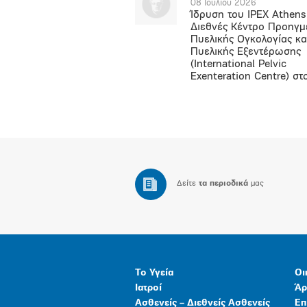
08 Ιουλίου 2026
Ίδρυση του IPEX Athens
Διεθνές Κέντρο Προηγμ
Πυελικής Ογκολογίας κα
Πυελικής Εξεντέρωσης
(International Pelvic
Exenteration Centre) στ
Δείτε
τα περιοδικά
μας
Το Υγεία
Οι
Ιατροί
Άρ
Ασθενείς – Διεθνείς Ασθενείς
Επ