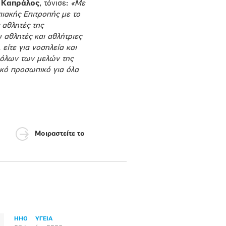
ς Καπράλος
, τόνισε:
«
Με
ιακής Επιτροπής με το
 αθλητές της
 αθλητές και αθλήτριες
 είτε για νοσηλεία και
ς όλων των μελών της
ικό προσωπικό για όλα
Μοιραστείτε το
HHG
ΥΓΕΙΑ