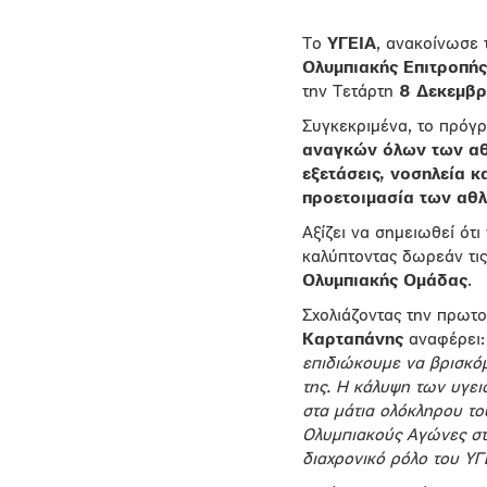
Το
ΥΓΕΙΑ
, ανακοίνωσε
Ολυμπιακής Επιτροπής
την Τετάρτη
8 Δεκεμβ
Συγκεκριμένα, το πρόγ
αναγκών
όλων των α
εξετάσεις, νοσηλεία κ
προετοιμασία των αθ
Αξίζει να σημειωθεί ότι 
καλύπτοντας δωρεάν τις
Ολυμπιακής Ομάδας
.
Σχολιάζοντας την πρωτο
Καρταπάνης
αναφέρει
επιδιώκουμε να βρισκόμ
της. Η κάλυψη των υγε
στα μάτια ολόκληρου τ
Ολυμπιακούς Αγώνες στο
διαχρονικό ρόλο του ΥΓΕ