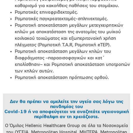
καθαρισμό για κακοήθεις παθήσεις του στομάχου.
Ρομποτικές επινεφριδεκτομές.
Ρομποτικές παγκρεατεκτομές-σπληνεκτομές.
Ρομποτική αποκατάσταση μεγάλων μετεγχειρητικών
κηλών με αποκατάσταση της ανατομίας του μυϊκού
κοιλιακού τοιχώματος και εξωπεριτοναϊκή χρήση
πλέγματος (Ρομποτική T.A.R, Ρομποτική eTEP).
Ρομποτική αποκατάσταση μεγάλων κηλών του
διαφράγματος –παραοισοφαγικών και κατ΄
επολίσθησιν– και Ρομποτική αποκατάσταση υποτροπών
των κηλών αυτών.
Ρομποτική αποκατάσταση πρόπτωσης ορθού.
Δεν θα πρέπει να αμελείτε την υγεία σας λόγω της
πανδημίας του
Covid-19 ή να αποφεύγεται να αναζητάτε υγειονομική
περίθαλψη αν τη χρειάζεστε.
Ο Όμιλος Hellenic Healthcare Group σε όλα τα Νοσοκομεία
του (ΥΓΕΙΑ, Metropolitan Hospital, ΜΗΤΕΡΑ, Metropolitan