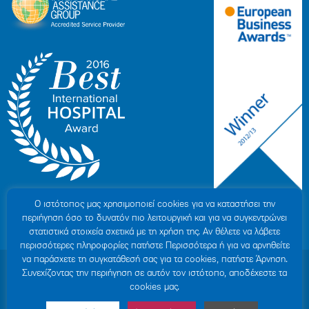
Ο ιστότοπoς μας χρησιμοποιεί cookies για να καταστήσει την
περιήγηση όσο το δυνατόν πιο λειτουργική και για να συγκεντρώνει
στατιστικά στοιχεία σχετικά με τη χρήση της. Αν θέλετε να λάβετε
περισσότερες πληροφορίες πατήστε Περισσότερα ή για να αρνηθείτε
να παράσχετε τη συγκατάθεσή σας για τα cookies, πατήστε Άρνηση.
© 2007-2026 ΥΓΕΙΑ Μ.Α.Ε
|
ΓΕΜΗ: 000279901000
Συνεχίζοντας την περιήγηση σε αυτόν τον ιστότοπο, αποδέχεστε τα
Όροι Χρήσης
|
Πολιτική Προστασίας Προσωπικών Δεδομένων
|
Πολιτική
cookies μας.
Cookies
|
Δήλωση Απορρήτου
|
Sitemap