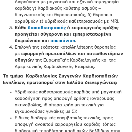
Διερεύνηση με μαγνητική και αξονική τομογραφία
καρδιάς γ) Καρδιακούς καθετηριασμούς –
διαγνωστικούς και θεραπευτικούς, δ) θεραπεία
αρρυθμιών ε) υβριδικούς καθετηριασμούς με MRI.
Κάθε
διακαθετηριακής
ή χειρουργικής πράξης
προηγείται σύγχρονη και εμπεριστατωμένη
διερεύνηση και
απεικόνιση
.
Επιλογή της εκάστοτε καταλληλότερης θεραπείας
με
εφαρμογή πρωτοκόλλων και κατευθυντήριων
οδηγιών
της Ευρωπαϊκής Καρδιολογικής και της
Αμερικανικής Καρδιολογικής Εταιρείας.
Το τμήμα
Καρδιολογίας Συγγενών Καρδιοπαθειών
Ενηλίκων, πρωτοπορεί στην Ελλάδα διενεργώντας:
Υβριδικούς καθετηριασμούς καρδιάς υπό μαγνητική
καθοδήγηση προς αποφυγή χρήσης ιοντίζουσας
ακτινοβολίας, ιδιαίτερα χρήσιμη τεχνική για
εγκυμονούσες γυναίκες με ΣΚ
Ειδικές διαδερμικές επεμβατικές τεχνικές, προς
αποφυγή ανοικτού χειρουργείου καρδιάς (όπως
διαδερμική τοποθέτηση καρδιακών βαλβίδων στην