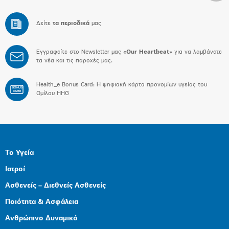
Δείτε
τα περιοδικά
μας
Εγγραφείτε στο Newsletter μας «
Our Heartbeat
» για να λαμβάνετε
τα νέα και τις παροχές μας.
Health_e Bonus Card: H ψηφιακή κάρτα προνομίων υγείας του
BONUS
CARD
Ομίλου HHG
Το Υγεία
Ιατροί
Ασθενείς – Διεθνείς Ασθενείς
Ποιότητα & Ασφάλεια
Ανθρώπινο Δυναμικό