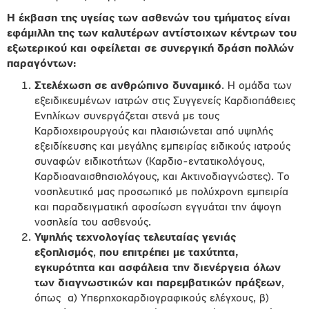
Η έκβαση της υγείας των ασθενών του τμήματος είναι
εφάμιλλη της των καλυτέρων αντίστοιχων κέντρων του
εξωτερικού και οφείλεται σε συνεργική δράση πολλών
παραγόντων:
Στελέχωση σε ανθρώπινο δυναμικό
. Η ομάδα των
εξειδικευμένων ιατρών στις Συγγενείς Καρδιοπάθειες
Ενηλίκων συνεργάζεται στενά με τους
Kαρδιοχειρουργούς και πλαισιώνεται από υψηλής
εξειδίκευσης και μεγάλης εμπειρίας ειδικούς ιατρούς
συναφών ειδικοτήτων (Καρδιο-εντατικολόγους,
Καρδιοαναισθησιολόγους, και Ακτινοδιαγνώστες). Το
νοσηλευτικό μας προσωπικό με πολύχρονη εμπειρία
και παραδειγματική αφοσίωση εγγυάται την άψογη
νοσηλεία του ασθενούς.
Υψηλής τεχνολογίας τελευταίας γενιάς
εξοπλισμός
,
που επιτρέπει με ταχύτητα,
εγκυρότητα και ασφάλεια την διενέργεια όλων
των διαγνωστικών και παρεμβατικών πράξεων
,
όπως α) Υπερηχοκαρδιογραφικούς ελέγχους, β)