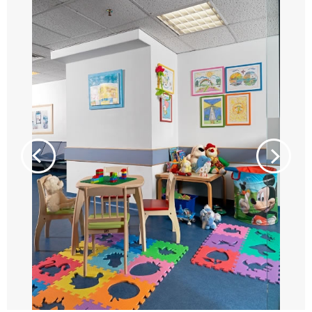
β Go
Onward
back
β