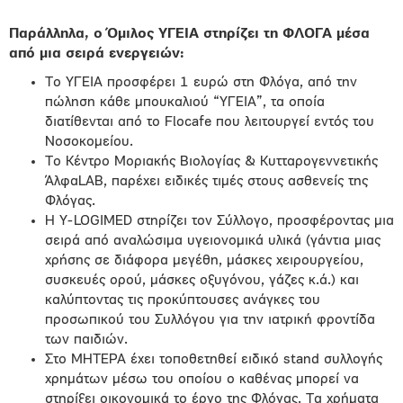
Παράλληλα, ο Όμιλος ΥΓΕΙΑ στηρίζει τη ΦΛΟΓΑ μέσα
από μια σειρά ενεργειών:
Το ΥΓΕΙΑ προσφέρει 1 ευρώ στη Φλόγα, από την
πώληση κάθε μπουκαλιού “ΥΓΕΙΑ”, τα οποία
διατίθενται από το Flocafe που λειτουργεί εντός του
Νοσοκομείου.
Το Κέντρο Μοριακής Βιολογίας & Κυτταρογεννετικής
ΆλφαLAB, παρέχει ειδικές τιμές στους ασθενείς της
Φλόγας.
Η Y-LOGIMED στηρίζει τον Σύλλογο, προσφέροντας μια
σειρά από αναλώσιμα υγειονομικά υλικά (γάντια μιας
χρήσης σε διάφορα μεγέθη, μάσκες χειρουργείου,
συσκευές ορού, μάσκες οξυγόνου, γάζες κ.ά.) και
καλύπτοντας τις προκύπτουσες ανάγκες του
προσωπικού του Συλλόγου για την ιατρική φροντίδα
των παιδιών.
Στο ΜΗΤΕΡΑ έχει τοποθετηθεί ειδικό stand συλλογής
χρημάτων μέσω του οποίου ο καθένας μπορεί να
στηρίξει οικονομικά το έργο της Φλόγας. Τα χρήματα