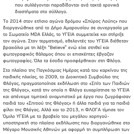
που συλλέγονται παραδίδονται ανά τακτά χρονικά
διαστήματα στο σύλλογο.
Το 2014 στον ετήσιο αγώνα δρόμου «Σπύρος Λούης» που
διοργανώθηκε από το Δήμο Αμαρουσίου σε συνεργασία με
το Σωματείο ΜDA Ελλάς, το ΥΓΕΙΑ συμμετείχε και στήριξε
τον αγώνα. Στον τερματισμό, εθελοντές του ΥΓΕΙΑ διέθεταν
βραχιόλια με τη λέξη “Believe” ενώ είχε στηθεί και
φωτογραφικός θάλαμος όπου οι επισκέπτες έβγαζαν
φωτογραφίες. Όλα τα έσοδα προσφέρθηκαν στη Φλόγα.
Στο πλαίσιο της Παγκόσμιας Ημέρας κατά του καρκίνου της
παιδικής ηλικίας, το 2009, το Διοικητικό Συμβούλιο της
Φλόγας, πραγματοποίησε εκδήλωση στο «Σπίτι των Παιδιών
της Φλόγας», κατά την οποία η Φλόγα ευχαρίστησε το ΥΓΕΙΑ
και απένειμε τιμητικό αναμνηστικό με έργα που ζωγράφισαν
παιδιά του «Σπιτιού της Φλόγας» ή άλλα παιδιά για τα παιδιά
φίλοι της Φλόγας. Αλλά και το 2013, η ΦΛΟΓΑ τίμησε τον
Όμιλο ΥΓΕΙΑ με το βραβείο του μεγάλου χορηγού-
υποστηρικτή στο πλαίσιο εκδήλωσης που διοργανώθηκε στο
Μέγαρο Μουσικής Αθηνών με αφορμή τη συμπλήρωση των