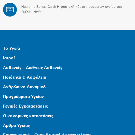
Health_e Bonus Card: H ψηφιακή κάρτα προνομίων υγείας του
BONUS
CARD
Ομίλου HHG
Το Υγεία
Ιατροί
Ασθενείς – Διεθνείς Ασθενείς
Ποιότητα & Ασφάλεια
Ανθρώπινο Δυναμικό
Προγράμματα Υγείας
Γενικές Εγκαταστάσεις
Οικονομικές καταστάσεις
Άρθρα Υγείας