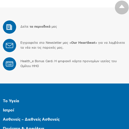
Δείτε
τα περιοδικά
μας
Εγγραφείτε στο Newsletter μας «
Our Heartbeat
» για να λαμβάνετε
τα νέα και τις παροχές μας.
Health_e Bonus Card: H ψηφιακή κάρτα προνομίων υγείας του
BONUS
CARD
Ομίλου HHG
Το Υγεία
Ιατροί
Ασθενείς – Διεθνείς Ασθενείς
Ποιότητα & Ασφάλεια