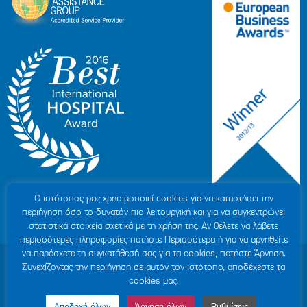
Ο ιστότοπoς μας χρησιμοποιεί cookies για να καταστήσει την
περιήγηση όσο το δυνατόν πιο λειτουργική και για να συγκεντρώνει
στατιστικά στοιχεία σχετικά με τη χρήση της. Αν θέλετε να λάβετε
περισσότερες πληροφορίες πατήστε Περισσότερα ή για να αρνηθείτε
να παράσχετε τη συγκατάθεσή σας για τα cookies, πατήστε Άρνηση.
© 2007-2026 ΥΓΕΙΑ Μ.Α.Ε
|
ΓΕΜΗ: 000279901000
Συνεχίζοντας την περιήγηση σε αυτόν τον ιστότοπο, αποδέχεστε τα
Όροι Χρήσης
|
Πολιτική Προστασίας Προσωπικών Δεδομένων
|
Πολιτική
cookies μας.
Cookies
|
Δήλωση Απορρήτου
|
Sitemap