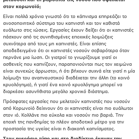
μετάδοση και τη βαρύτητα της νόσου που οφείλεται
στον κορωνοϊό;
Είναι πολλά χρόνια γνωστό ότι το κάπνισμα επηρεάζει το
ανοσοποιητικό σύστημα του καπνιστή και τον καθιστά
ευάλωτο στις ιώσεις. Εργασίες έχουν δείξει ότι οι καπνιστές
πάσχουν από τις συνηθισμένες εποχικές λοιμώξεις
συχνότερα από τους μη καπνιστές. Είναι επίσης
αποδεδειγμένο ότι οι καπνιστές νοσούν σοβαρότερα όταν
περνάνε μια ίωση. Οι γιατροί το γνωρίζουμε γιατί οι
ασθενείς που καπνίζουν, παραπονιούνται πως τον χειμώνα
είναι συνεχώς άρρωστοι, ή ότι βήχουν συχνά είτε γιατί η μία
λοίμωξη του αναπνευστικού διαδέχεται την άλλη (το κοινό
κρυολόγημα), ή γιατί ένα κοινό κρυολόγημα μπορεί να
διαρκέσει ασυνήθιστα μεγάλο χρονικό διάστημα.
Πρόσφατες εργασίες που μελετούν καπνιστές που νοσούν
από Κορωνοϊό δείχνουν ότι οι καπνιστές είναι πιο ευάλωτοι
στον ιό. Κολλάνε πιο εύκολα και νοσούν πιο βαριά. Την
εποχή της πανδημίας το πλέον αποδοτικό μέτρο για την
προστασία της υγείας είναι η διακοπή καπνίσματος.