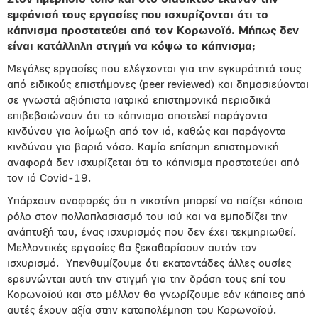
Στον ημερήσιο τύπο και στο διαδίκτυο έκαναν την
εμφάνισή τους εργασίες που ισχυρίζονται ότι το
κάπνισμα προστατεύει από τον Κορωνοϊό. Μήπως δεν
είναι κατάλληλη στιγμή να κόψω το κάπνισμα;
Μεγάλες εργασίες που ελέγχονται για την εγκυρότητά τους
από ειδικούς επιστήμονες (peer reviewed) και δημοσιεύονται
σε γνωστά αξιόπιστα ιατρικά επιστημονικά περιοδικά
επιβεβαιώνουν ότι το κάπνισμα αποτελεί παράγοντα
κινδύνου για λοίμωξη από τον ιό, καθώς και παράγοντα
κινδύνου για βαριά νόσο. Καμία επίσημη επιστημονική
αναφορά δεν ισχυρίζεται ότι το κάπνισμα προστατεύει από
τον ιό Covid-19.
Υπάρχουν αναφορές ότι η νικοτίνη μπορεί να παίζει κάποιο
ρόλο στον πολλαπλασιασμό του ιού και να εμποδίζει την
ανάπτυξή του, ένας ισχυρισμός που δεν έχει τεκμηριωθεί.
Μελλοντικές εργασίες θα ξεκαθαρίσουν αυτόν τον
ισχυρισμό.
Υπενθυμίζουμε ότι εκατοντάδες άλλες ουσίες
ερευνώνται αυτή την στιγμή για την δράση τους επί του
Κορωνοϊού και στο μέλλον θα γνωρίζουμε εάν κάποιες από
αυτές έχουν αξία στην καταπολέμηση του Κορωνοϊού.