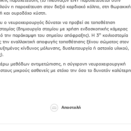
αικής παροχέτευσης (το πλεονάζον ΕΝΥ παροχετεύεται στην
ελούν η παροχέτευση στον δεξιό καρδιακό κόλπο, στη θωρακική
ή και ουροδόχο κύστη.
υ ο νευροχειρουργός δύναται να προβεί σε τοποθέτηση
ιοστομίας (δημιουργία στομίου με χρήση ενδοσκοπικής κάμερας
η
πό την παράκαμψη του σημείου απόφραξης). Η 3
κοιλιοστομία
ις την εναλλακτική αποφυγής τοποθέτησης ξένου σώματος στον
αυξημένος κίνδυνος μόλυνσης, δυσλειτουργία ή αστοχία υλικού,
).
τέρω μεθόδων αντιμετώπισης, η σύγχρονη νευροχειρουργική
 στους μικρούς ασθενείς με στόχο την όσο το δυνατόν καλύτερη
Αποστολή