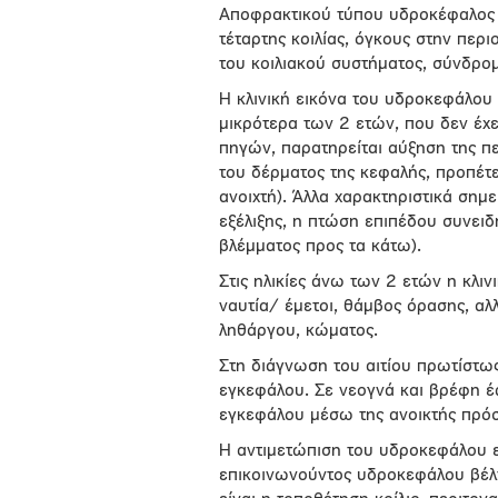
Αποφρακτικού τύπου υδροκέφαλος 
τέταρτης κοιλίας, όγκους στην περ
του κοιλιακού συστήματος, σύνδρομ
Η κλινική εικόνα του υδροκεφάλου σ
μικρότερα των 2 ετών, που δεν έχ
πηγών, παρατηρείται αύξηση της π
του δέρματος της κεφαλής, προπέτε
ανοιχτή). Άλλα χαρακτηριστικά σημε
εξέλιξης, η πτώση επιπέδου συνειδ
βλέμματος προς τα κάτω).
Στις ηλικίες άνω των 2 ετών η κλιν
ναυτία/ έμετοι, θάμβος όρασης, αλ
ληθάργου, κώματος.
Στη διάγνωση του αιτίου πρωτίστως
εγκεφάλου. Σε νεογνά και βρέφη έ
εγκεφάλου μέσω της ανοικτής πρόσ
Η αντιμετώπιση του υδροκεφάλου εξ
επικοινωνούντος υδροκεφάλου βέλτ