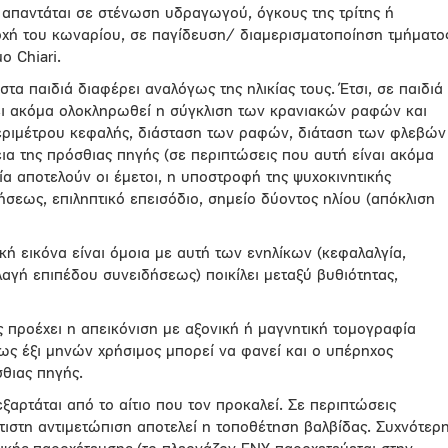
απαντάται σε στένωση υδραγωγού, όγκους της τρίτης ή
ιοχή του κωναρίου, σε παγίδευση/ διαμερισματοποίηση τμήματο
ο Chiari.
τα παιδιά διαφέρει αναλόγως της ηλικίας τους. Έτσι, σε παιδιά
ει ακόμα ολοκληρωθεί η σύγκλιση των κρανιακών ραφών και
εριμέτρου κεφαλής, διάσταση των ραφών, διάταση των φλεβών
ια της πρόσθιας πηγής (σε περιπτώσεις που αυτή είναι ακόμα
ία αποτελούν οι έμετοι, η υποστροφή της ψυχοκινητικής
ήσεως, επιληπτικό επεισόδιο, σημείο δύοντος ηλίου (απόκλιση
ική εικόνα είναι όμοια με αυτή των ενηλίκων (κεφαλαλγία,
λαγή επιπέδου συνειδήσεως) ποικίλει μεταξύ βυθιότητας,
 προέχει η απεικόνιση με αξονική ή μαγνητική τομογραφία
ως έξι μηνών χρήσιμος μπορεί να φανεί και ο υπέρηχος
θιας πηγής.
αρτάται από το αίτιο που τον προκαλεί. Σε περιπτώσεις
ιστη αντιμετώπιση αποτελεί η τοποθέτηση βαλβίδας. Συχνότερ