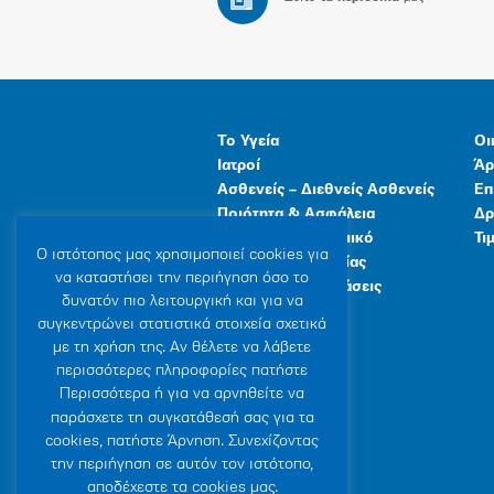
Το Υγεία
Οι
Ιατροί
Άρ
Ασθενείς – Διεθνείς Ασθενείς
Επ
Ποιότητα & Ασφάλεια
Δρ
Ανθρώπινο Δυναμικό
Τι
Ο ιστότοπoς μας χρησιμοποιεί cookies για
Προγράμματα Υγείας
να καταστήσει την περιήγηση όσο το
Γενικές Εγκαταστάσεις
δυνατόν πιο λειτουργική και για να
συγκεντρώνει στατιστικά στοιχεία σχετικά
με τη χρήση της. Αν θέλετε να λάβετε
περισσότερες πληροφορίες πατήστε
Περισσότερα ή για να αρνηθείτε να
παράσχετε τη συγκατάθεσή σας για τα
cookies, πατήστε Άρνηση. Συνεχίζοντας
την περιήγηση σε αυτόν τον ιστότοπο,
αποδέχεστε τα cookies μας.