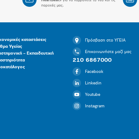
Heartbeat
» για να λαμβάνετε τα νέα και τις
CARD
παροχές μας.
κονομικές καταστάσεις
Πρόσβαση στο ΥΓΕΙΑ
θρα Υγείας
Επικοινωνήστε μαζί μας
ιστημονική – Εκπαιδευτική
210 6867000
αστηριότητα
μοκατάλογος
Facebook
Linkedin
Youtube
Instagram