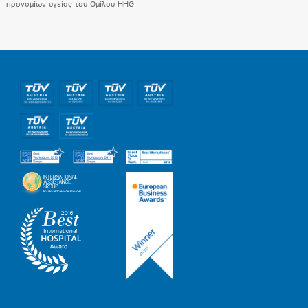
προνομίων υγείας του Ομίλου HHG