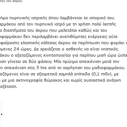
τος του άκρου.
ήμα πυρηνικής ιατρικής όπου λαμβάνεται το ιστορικό του.
ρμάκου από τον πυρηνικό ιατρό με τη χρήση πολύ λεπτής
α διαστήματα του άκρου που μελετάται καθώς και του
οφαρμάκου δεν περιλαμβάνει ανεπιθύμητες ενέργειες ούτε
 αφαίρεσης ελαστικής κάλτσας άκρου σε περίπτωση που φοράει 
μενες 24 ώρες. Δε χρειάζεται ο ασθενής να είναι νηστικός.
κου ο εξεταζόμενος κινητοποιείται για περίπου μισή ώρα ώστ
ση γίνεται σε δύο φάσεις: Μία πρώιμα απεικόνιση μετά την
νη απεικόνιση στις 3 hrs από τη χορήγηση του ραδιοφαρμάκου.
αζόμενος είναι σε εξαιρετικά χαμηλά επίπεδα (0,1 mSv), με
η με μια ακτινογραφία θώρακος και χωρίς ουσιαστικά ανάγκη
 εξέταση.