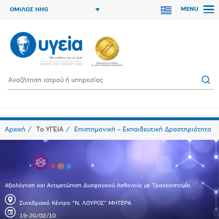
MENU
ΟΜΙΛΟΣ HHG
Αρχική
Το ΥΓΕΙΑ
Επιστημονική – Εκπαιδευτική Δραστηριότητα
Αξιολόγηση και Αντιμετώπιση Δυσφαγικού Ασθενούς με Τραχειοστομία
Συνεδριακό Κέντρο "Ν. ΛΟΥΡΟΣ" ΜΗΤΕΡΑ
19-20/02/10