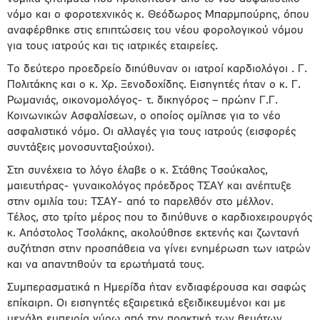
νόμο και ο φοροτεχνικός κ. Θεόδωρος Μπαρμπούρης, όπου
αναφέρθηκε στις επιπτώσεις του νέου φορολογικού νόμου
για τους ιατρούς και τις ιατρικές εταιρείες.
Το δεύτερο προεδρείο διηύθυναν οι ιατροί καρδιολόγοι . Γ.
Πολιτάκης και ο κ. Χρ. Ξενοδοχίδης. Εισηγητές ήταν ο κ. Γ.
Ρωμανιάς, οικονομολόγος- τ. δικηγόρος – πρώην Γ.Γ.
Κοινωνικών Ασφαλίσεων, ο οποίος ομίλησε για το νέο
ασφαλιστικό νόμο. Οι αλλαγές για τους ιατρούς (εισφορές
συντάξεις μονοσυνταξιούχοι).
Στη συνέχεια το λόγο έλαβε ο κ. Στάθης Τσούκαλος,
μαιευτήρας- γυναικολόγος πρόεδρος ΤΣΑΥ και ανέπτυξε
στην ομιλία του: ΤΣΑΥ- από το παρελθόν στο μέλλον.
Τέλος, στο τρίτο μέρος που το διηύθυνε ο καρδιοχειρουργός
κ. Απόστολος Τσολάκης, ακολούθησε εκτενής και ζωντανή
συζήτηση στην προσπάθεια να γίνει ενημέρωση των ιατρών
και να απαντηθούν τα ερωτήματά τους.
Συμπερασματικά η Ημερίδα ήταν ενδιαφέρουσα και σαφώς
επίκαιρη. Οι εισηγητές εξαιρετικά εξειδικευμένοι και με
μεγάλη εμπειρία γύρω από την πρακτική των θεμάτων