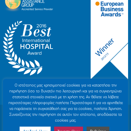
Ο ιστότοπoς μας χρησιμοποιεί cookies για να καταστήσει την
περιήγηση όσο το δυνατόν πιο λειτουργική και για να συγκεντρώνει
στατιστικά στοιχεία σχετικά με τη χρήση της. Αν θέλετε να λάβετε
περισσότερες πληροφορίες πατήστε Περισσότερα ή για να αρνηθείτε
να παράσχετε τη συγκατάθεσή σας για τα cookies, πατήστε Άρνηση.
© 2007-2026 ΥΓΕΙΑ Μ.Α.Ε
|
ΓΕΜΗ: 000279901000
Συνεχίζοντας την περιήγηση σε αυτόν τον ιστότοπο, αποδέχεστε τα
Όροι Χρήσης
|
Πολιτική Προστασίας Προσωπικών Δεδομένων
|
Πολιτική
cookies μας.
Cookies
|
Δήλωση Απορρήτου
|
Sitemap