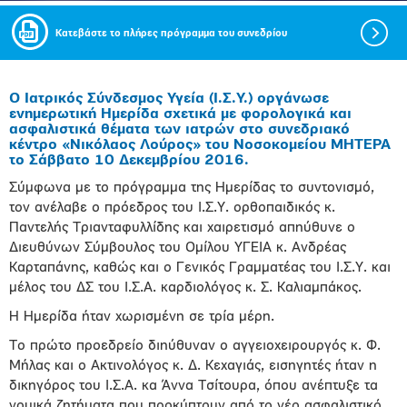
Κατεβάστε το πλήρες πρόγραμμα του συνεδρίου
Ο Ιατρικός Σύνδεσμος Υγεία (Ι.Σ.Υ.) οργάνωσε
ενημερωτική Ημερίδα σχετικά με φορολογικά και
ασφαλιστικά θέματα των ιατρών στο συνεδριακό
κέντρο «Νικόλαος Λούρος» του Νοσοκομείου ΜΗΤΕΡΑ
το Σάββατο 10 Δεκεμβρίου 2016.
Σύμφωνα με το πρόγραμμα της Ημερίδας το συντονισμό,
τον ανέλαβε ο πρόεδρος του Ι.Σ.Υ. ορθοπαιδικός κ.
Παντελής Τριανταφυλλίδης και χαιρετισμό απηύθυνε ο
Διευθύνων Σύμβουλος του Ομίλου ΥΓΕΙΑ κ. Ανδρέας
Καρταπάνης, καθώς και ο Γενικός Γραμματέας του Ι.Σ.Υ. και
μέλος του ΔΣ του Ι.Σ.Α. καρδιολόγος κ. Σ. Καλιαμπάκος.
Η Ημερίδα ήταν χωρισμένη σε τρία μέρη.
Το πρώτο προεδρείο διηύθυναν ο αγγειοχειρουργός κ. Φ.
Μήλας και ο Ακτινολόγος κ. Δ. Κεχαγιάς, εισηγητές ήταν η
δικηγόρος του Ι.Σ.Α. κα Άννα Τσίτουρα, όπου ανέπτυξε τα
νομικά ζητήματα που προκύπτουν από το νέο ασφαλιστικό