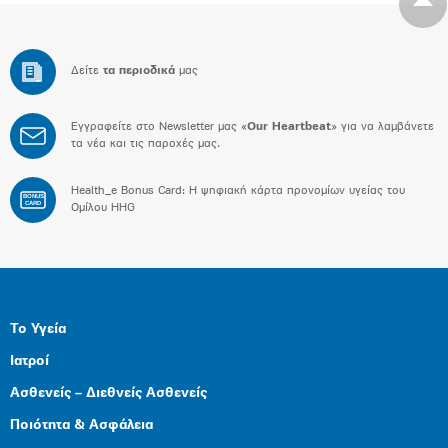
Δείτε
τα περιοδικά
μας
Εγγραφείτε στο Newsletter μας «
Our Heartbeat
» για να λαμβάνετε
τα νέα και τις παροχές μας.
Health_e Bonus Card: H ψηφιακή κάρτα προνομίων υγείας του
BONUS
CARD
Ομίλου HHG
Το Υγεία
Ιατροί
Ασθενείς – Διεθνείς Ασθενείς
Ποιότητα & Ασφάλεια