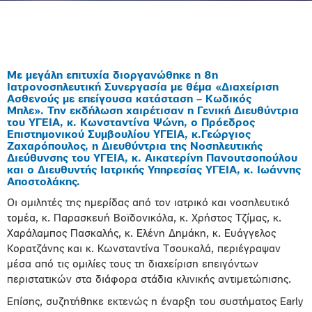
Με μεγάλη επιτυχία διοργανώθηκε η 8η
Ιατρονοσηλευτική Συνεργασία με θέμα «Διαχείριση
Ασθενούς με επείγουσα κατάσταση – Κωδικός
Μπλε». Την εκδήλωση χαιρέτισαν η Γενική Διευθύντρια
του ΥΓΕΙΑ, κ. Κωνσταντίνα Ψώνη, ο Πρόεδρος
Επιστημονικού Συμβουλίου ΥΓΕΙΑ, κ.Γεώργιος
Ζαχαρόπουλος, η Διευθύντρια της Νοσηλευτικής
Διεύθυνσης του ΥΓΕΙΑ, κ. Αικατερίνη Πανουτσοπούλου
και ο Διευθυντής Ιατρικής Υπηρεσίας ΥΓΕΙΑ, κ. Ιωάννης
Αποστολάκης.
Οι ομιλητές της ημερίδας από τον ιατρικό και νοσηλευτικό
τομέα, κ. Παρασκευή Βοϊδονικόλα, κ. Χρήστος Τζίμας, κ.
Χαράλαμπος Πασκαλής, κ. Ελένη Δημάκη, κ. Ευάγγελος
Κορατζάνης και κ. Κωνσταντίνα Τσουκαλά, περιέγραψαν
μέσα από τις ομιλίες τους τη διαχείριση επειγόντων
περιστατικών στα διάφορα στάδια κλινικής αντιμετώπισης.
Επίσης, συζητήθηκε εκτενώς η έναρξη του συστήματος Early