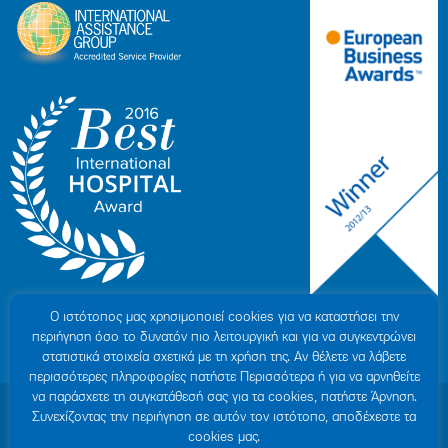
Ο ιστότοπoς μας χρησιμοποιεί cookies για να καταστήσει την
περιήγηση όσο το δυνατόν πιο λειτουργική και για να συγκεντρώνει
στατιστικά στοιχεία σχετικά με τη χρήση της. Αν θέλετε να λάβετε
περισσότερες πληροφορίες πατήστε Περισσότερα ή για να αρνηθείτε
να παράσχετε τη συγκατάθεσή σας για τα cookies, πατήστε Άρνηση.
© 2007-2026 ΥΓΕΙΑ Μ.Α.Ε
|
ΓΕΜΗ: 000279901000
Συνεχίζοντας την περιήγηση σε αυτόν τον ιστότοπο, αποδέχεστε τα
Όροι Χρήσης
|
Πολιτική Προστασίας Προσωπικών Δεδομένων
|
Πολιτική
cookies μας.
Cookies
|
Δήλωση Απορρήτου
|
Sitemap