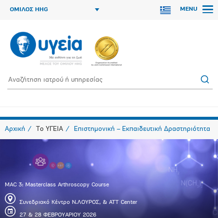
MENU
ΟΜΙΛΟΣ HHG
Αρχική
Το ΥΓΕΙΑ
Επιστημονική – Εκπαιδευτική Δραστηριότητα
MAC 3: Masterclass Arthroscopy Course
Συνεδριακό Κέντρο Ν.ΛΟΥΡΟΣ, & ATT Center
27 & 28 ΦΕΒΡΟΥΑΡΙΟΥ 2026