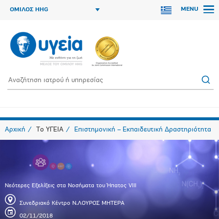
MENU
ΟΜΙΛΟΣ HHG
Αρχική
Το ΥΓΕΙΑ
Επιστημονική – Εκπαιδευτική Δραστηριότητα
Νεότερες Εξελίξεις στα Νοσήματα του Ήπατος VIIΙ
Συνεδριακό Κέντρο Ν.ΛΟΥΡΟΣ ΜΗΤΕΡΑ
02/11/2018