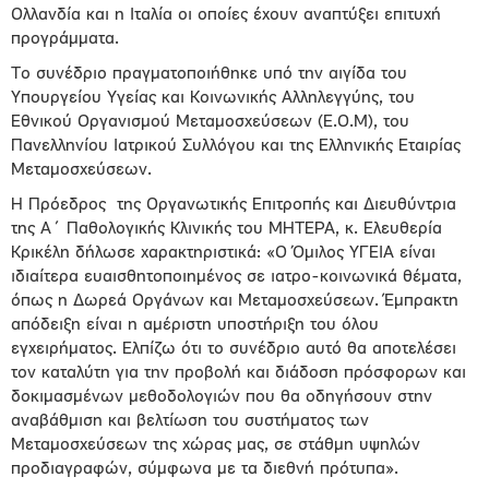
Ολλανδία και η Ιταλία οι οποίες έχουν αναπτύξει επιτυχή
προγράμματα.
Το συνέδριο πραγματοποιήθηκε υπό την αιγίδα του
Υπουργείου Υγείας και Κοινωνικής Αλληλεγγύης, του
Εθνικού Οργανισμού Μεταμοσχεύσεων (Ε.Ο.Μ), του
Πανελληνίου Ιατρικού Συλλόγου και της Ελληνικής Εταιρίας
Μεταμοσχεύσεων.
Η Πρόεδρος της Οργανωτικής Επιτροπής και Διευθύντρια
της Α΄ Παθολογικής Κλινικής του ΜΗΤΕΡΑ, κ. Ελευθερία
Κρικέλη δήλωσε χαρακτηριστικά: «Ο Όμιλος ΥΓΕΙΑ είναι
ιδιαίτερα ευαισθητοποιημένος σε ιατρο-κοινωνικά θέματα,
όπως η Δωρεά Οργάνων και Μεταμοσχεύσεων. Έμπρακτη
απόδειξη είναι η αμέριστη υποστήριξη του όλου
εγχειρήματος. Ελπίζω ότι το συνέδριο αυτό θα αποτελέσει
τον καταλύτη για την προβολή και διάδοση πρόσφορων και
δοκιμασμένων μεθοδολογιών που θα οδηγήσουν στην
αναβάθμιση και βελτίωση του συστήματος των
Μεταμοσχεύσεων της χώρας μας, σε στάθμη υψηλών
προδιαγραφών, σύμφωνα με τα διεθνή πρότυπα».