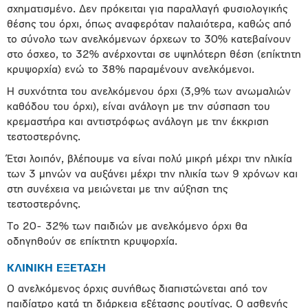
σχηματισμένο. Δεν πρόκειται για παραλλαγή φυσιολογικής
θέσης του όρχι, όπως αναφερόταν παλαιότερα, καθώς από
το σύνολο των ανελκόμενων όρχεων το 30% κατεβαίνουν
στο όσχεο, το 32% ανέρχονται σε υψηλότερη θέση (επίκτητη
κρυψορχία) ενώ το 38% παραμένουν ανελκόμενοι.
Η συχνότητα του ανελκόμενου όρχι (3,9% των ανωμαλιών
καθόδου του όρχι), είναι ανάλογη με την σύσπαση του
κρεμαστήρα και αντιστρόφως ανάλογη με την έκκριση
τεστοστερόνης.
Έτσι λοιπόν, βλέπουμε να είναι πολύ μικρή μέχρι την ηλικία
των 3 μηνών να αυξάνει μέχρι την ηλικία των 9 χρόνων και
στη συνέχεια να μειώνεται με την αύξηση της
τεστοστερόνης.
Το 20- 32% των παιδιών με ανελκόμενο όρχι θα
οδηγηθούν σε επίκτητη κρυψορχία.
ΚΛΙΝΙΚΗ ΕΞΕΤΑΣΗ
Ο ανελκόμενος όρχις συνήθως διαπιστώνεται από τον
παιδίατρο κατά τη διάρκεια εξέτασης ρουτίνας. Ο ασθενής