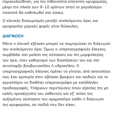
παρακολούθηση, για την πιθανότητα επίκτητης κρυψορχίας,
μέχρι την ηλικία των 9-10 χρόνων οπού το μεγαλύτερο
ποσοστό θα καθηλωθεί στο όσχεο.
Ο κλινικός διαχωρισμός μεταξύ ανελκόμενου όρχι, και
κρυψορχίας μερικές φορές είναι δύσκολος.
ΔΙΑΓΝΩΣΗ
Μόνο η κλινική εξέταση μπορεί να τεκμηριώσει τη διάγνωση
του ανελκόμενου όρχι. Όμως ο υπερηχογραφικός έλεγχος,
συμβάλλει στη μελέτη της σύστασης και της μορφολογίας
του όρχι, στον καθορισμό των διαστάσεών του και στη
συνύπαρξη βουβωνοκήλης ή υδροκήλης. Ο
υπερηχογραφικός έλεγχος πρέπει να γίνεται, από ακτινολόγο
που έχει εμπειρία στην εξέταση βρεφών και παιδιών και το
εργαστήριο να διαθέτει υπερηχογράφο με κατάλληλες
προδιαγραφές. Υπάρχουν περιπτώσεις όπου εξαιτίας της μη
καλής προσέγγισης του ασθενούς και εξ’ αιτίας της
αυξημένης σύσπασης του κρεμαστήρα ετέθη η διάγνωση
της κρυψορχίας, σε παιδιά που δεν είχαν.