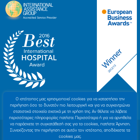
Ο ιστότοπoς μας χρησιμοποιεί cookies για να καταστήσει την
περιήγηση όσο το δυνατόν πιο λειτουργική και για να συγκεντρώνει
στατιστικά στοιχεία σχετικά με τη χρήση της. Αν θέλετε να λάβετε
περισσότερες πληροφορίες πατήστε Περισσότερα ή για να αρνηθείτε
να παράσχετε τη συγκατάθεσή σας για τα cookies, πατήστε Άρνηση.
© 2007-2026 ΥΓΕΙΑ Μ.Α.Ε
|
ΓΕΜΗ: 000279901000
Συνεχίζοντας την περιήγηση σε αυτόν τον ιστότοπο, αποδέχεστε τα
Όροι Χρήσης
|
Πολιτική Προστασίας Προσωπικών Δεδομένων
|
Πολιτική
cookies μας.
Cookies
|
Δήλωση Απορρήτου
|
Sitemap