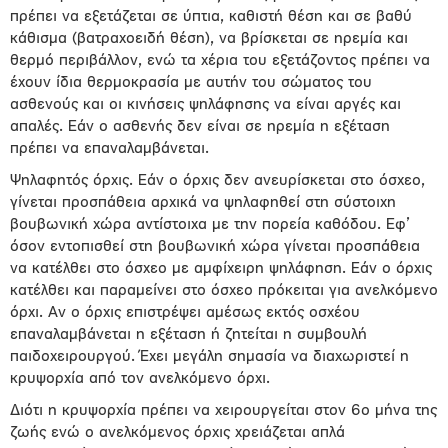
πρέπει να εξετάζεται σε ύπτια, καθιστή θέση και σε βαθύ
κάθισμα (βατραχοειδή θέση), να βρίσκεται σε ηρεμία και
θερμό περιβάλλον, ενώ τα χέρια του εξετάζοντος πρέπει να
έχουν ίδια θερμοκρασία με αυτήν του σώματος του
ασθενούς και οι κινήσεις ψηλάφησης να είναι αργές και
απαλές. Εάν ο ασθενής δεν είναι σε ηρεμία η εξέταση
πρέπει να επαναλαμβάνεται.
Ψηλαφητός όρχις. Εάν ο όρχις δεν ανευρίσκεται στο όσχεο,
γίνεται προσπάθεια αρχικά να ψηλαφηθεί στη σύστοιχη
βουβωνική χώρα αντίστοιχα με την πορεία καθόδου. Εφ’
όσον εντοπισθεί στη βουβωνική χώρα γίνεται προσπάθεια
να κατέλθει στο όσχεο με αμφίχειρη ψηλάφηση. Εάν ο όρχις
κατέλθει και παραμείνει στο όσχεο πρόκειται για ανελκόμενο
όρχι. Αν ο όρχις επιστρέψει αμέσως εκτός οσχέου
επαναλαμβάνεται η εξέταση ή ζητείται η συμβουλή
παιδοχειρουργού. Έχει μεγάλη σημασία να διαχωριστεί η
κρυψορχία από τον ανελκόμενο όρχι.
Διότι η κρυψορχία πρέπει να χειρουργείται στον 6ο μήνα της
ζωής ενώ ο ανελκόμενος όρχις χρειάζεται απλά