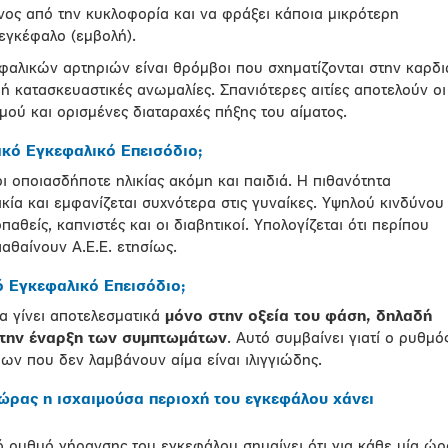
ος από την κυκλοφορία και να φράξει κάποια μικρότερη
 εγκέφαλο (εμβολή).
φαλικών αρτηριών είναι θρόμβοι που σχηματίζονται στην καρδι
ή κατασκευαστικές ανωμαλίες. Σπανιότερες αιτίες αποτελούν οι
μού και ορισμένες διαταραχές πήξης του αίματος.
ακό Εγκεφαλικό Επεισόδιο;
 οποιασδήποτε ηλικίας ακόμη και παιδιά. Η πιθανότητα
ικία και εμφανίζεται συχνότερα στις γυναίκες. Υψηλού κινδύνου
παθείς, καπνιστές και οι διαβητικοί. Υπολογίζεται ότι περίπου
θαίνουν Α.Ε.Ε. ετησίως.
ό Εγκεφαλικό Επεισόδιο;
να γίνει αποτελεσματικά
μόνο στην οξεία του φάση, δηλαδή
 την έναρξη των συμπτωμάτων
. Αυτό συμβαίνει γιατί ο ρυθμό
ν που δεν λαμβάνουν αίμα είναι ιλιγγιώδης.
ς ώρας η ισχαιμούσα περιοχή του εγκεφάλου χάνει
ό ρυθμό γήρανσης του εγκεφάλου σημαίνει ότι για κάθε μία ώρ