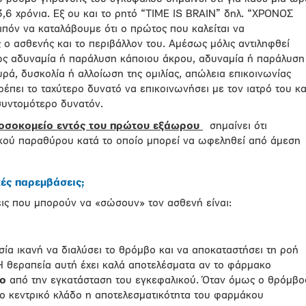
3,6 χρόνια. Εξ ου και το ρητό “TIME IS BRAIN” δηλ. “ΧΡΟΝΟΣ
όν να καταλάβουμε ότι ο πρώτος που καλείται να
ιος ο ασθενής και το περιβάλλον του. Αμέσως μόλις αντιληφθεί
ς αδυναμία ή παράλυση κάποιου άκρου, αδυναμία ή παράλυση
υρά, δυσκολία ή αλλοίωση της ομιλίας, απώλεια επικοινωνίας
ρέπει το ταχύτερο δυνατό να επικοινωνήσει με τον ιατρό του κα
συντομότερο δυνατόν.
οσοκομείο εντός του πρώτου εξάωρου
σημαίνει ότι
νικού παραθύρου κατά το οποίο μπορεί να ωφεληθεί από άμεση
κές παρεμβάσεις;
ις που μπορούν να «σώσουν» τον ασθενή είναι:
ία ικανή να διαλύσει το θρόμβο και να αποκαταστήσει τη ροή
Η θεραπεία αυτή έχει καλά αποτελέσματα αν το φάρμακο
ρο
από την εγκατάσταση του εγκεφαλικού. Όταν όμως ο θρόμβο
οιο κεντρικό κλάδο η αποτελεσματικότητα του φαρμάκου