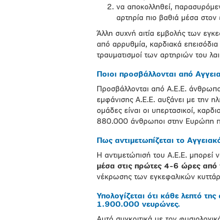
να αποκολληθεί, παρασυρόμεν
αρτηρία πιο βαθιά μέσα στον
Άλλη συχνή αιτία εμβολής των εγκε
από αρρυθμία, καρδιακά επεισόδια 
τραυματισμοί των αρτηριών του λαι
Ποιοι προσβάλλονται από
Αγγει
Προσβάλλονται από Α.Ε.Ε. άνθρωποι
εμφάνισης Α.Ε.Ε. αυξάνει με την ηλ
ομάδες είναι οι υπερτασικοί, καρδιο
880.000 άνθρωποι στην Ευρώπη πα
Πως αντιμετωπίζεται το
Αγγειακ
H αντιμετώπισή του A.E.E. μπορεί 
μέσα στις πρώτες 4-6 ώρες από
νέκρωσης των εγκεφαλικών κυττάρω
Υπολογίζεται ότι κάθε λεπτό τη
1.900.000 νευρώνες.
Αυτό συγκριτικά με τον φυσιολογικ