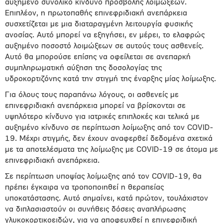
αυξημένο συνολικό κίνδυνο προσβολής λοιμώξεων.
Επιπλέον, η πρωτοπαθής επινεφριδιακή ανεπάρκεια
συσχετίζεται με μια διαταραγμένη λειτουργία φυσικής
ανοσίας. Αυτό μπορεί να εξηγήσει, εν μέρει, το ελαφρώς
αυξημένο ποσοστό λοιμώξεων σε αυτούς τους ασθενείς.
Αυτό θα μπορούσε επίσης να οφείλεται σε ανεπαρκή
συμπληρωματική αύξηση της δοσολογίας της
υδροκορτιζόνης κατά την στιγμή της έναρξης μίας λοίμωξης.
Για όλους τους παραπάνω λόγους, οι ασθενείς με
επινεφριδιακή ανεπάρκεια μπορεί να βρίσκονται σε
υψηλότερο κίνδυνο για ιατρικές επιπλοκές και τελικά με
αυξημένο κίνδυνο σε περίπτωση λοίμωξης από τον COVID-
19. Μέχρι στιγμής, δεν έχουν αναφερθεί δεδομένα σχετικά
με τα αποτελέσματα της λοίμωξης με COVID-19 σε άτομα με
επινεφριδιακή ανεπάρκεια.
Σε περίπτωση υποψίας λοίμωξης από τον COVID-19, θα
πρέπει έγκαιρα να τροποποιηθεί η θεραπείας
υποκατάστασης. Αυτό σημαίνει, κατά πρώτον, τουλάχιστον
να διπλασιαστούν οι συνήθεις δόσεις αναπλήρωσης
γλυκοκορτικοειδών, για να αποφευχθεί η επινεφριδική