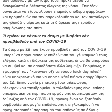
των ασθενών με τον ιατρό τους, προκειμένου να
διασφαλιστεί ο βέλτιστος έλεγχος της νόσου. Επιπλέον,
συνιστάται να εξασφαλίσουν επαρκές απόθεμα φαρμάκων
και προμηθειών για την παρακολούθηση και τον αυτοέλεγχο
της γλυκόζης αίματος κατά τη διάρκεια της περιόδου
απομόνωσης στο σπίτι.
Τι πρέπει να κάνουν τα άτομα με διαβήτη εάν
προσβληθούν από τον COVID-19
Τα άτομα με ΣΔ που έχουν προσβληθεί από τον COVID-19
μπορεί να παρουσιάσουν επιδείνωση του γλυκαιμικού τους
ελέγχου κατά τη διάρκεια της ασθένειας, όπως θα μπορούσε
να συμβεί και σε οποιαδήποτε άλλη λοίμωξη. Επομένως, η
εφαρμογή των “κανόνων οξείας νόσου (sick day rules)”
είναι υποχρεωτική για να αποφευχθεί πιθανή απορρύθμιση
του ΣΔ. Επικοινωνία με ιατρό μέσω τηλεφώνου,
ηλεκτρονικού ταχυδρομείου ή τηλεδιάσκεψης είναι επίσης
υποχρεωτική σε περίπτωση εμφάνισης συμπτωμάτων της
λοίμωξης από τον COVID-19, προκειμένου να ζητηθούν
συμβουλές αποφυγής επιδείνωσης της γλυκαιμίας ή να
πραγματοποιηθεί παραπομπή του ασθενούς σε άλλους