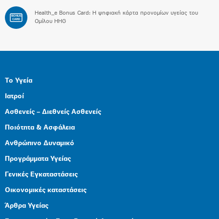
Health_e Bonus Card: H ψηφιακή κάρτα προνομίων υγείας του
BONUS
CARD
Ομίλου HHG
Το Υγεία
Ιατροί
Ασθενείς – Διεθνείς Ασθενείς
Ποιότητα & Ασφάλεια
Ανθρώπινο Δυναμικό
Προγράμματα Υγείας
Γενικές Εγκαταστάσεις
Οικονομικές καταστάσεις
Άρθρα Υγείας