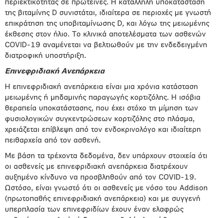
περιεκτικότητας σε πρωτεΐνες. Η κατάλληλη υποκατάσταση
της βιταμίνης D συνιστάται, ιδιαίτερα σε περιοχές με γνωστή
επικράτηση της υποβιταμίνωσης D, και λόγω της μειωμένης
έκθεσης στον ήλιο. Το κλινικά αποτελέσματα των ασθενών
COVID-19 αναμένεται να βελτιωθούν με την ενδεδειγμένη
διατροφική υποστήριξη.
Επινεφριδιακή Ανεπάρκεια
Η επινεφριδιακή ανεπάρκεια είναι μια χρόνια κατάσταση
μειωμένης ή μηδαμινής παραγωγής κορτιζόλης. Η ισόβια
θεραπεία υποκατάστασης, που έχει στόχο τη μίμηση των
φυσιολογικών συγκεντρώσεων κορτιζόλης στο πλάσμα,
χρειάζεται επίβλεψη από τον ενδοκρινολόγο και ιδιαίτερη
πειθαρχεία από τον ασθενή.
Με βάση τα τρέχοντα δεδομένα, δεν υπάρχουν στοιχεία ότι
οι ασθενείς με επινεφριδιακή ανεπάρκεια διατρέχουν
αυξημένο κίνδυνο να προσβληθούν από τον COVID-19.
Ωστόσο, είναι γνωστό ότι οι ασθενείς με νόσο του Addison
(πρωτοπαθής επινεφριδιακή ανεπάρκεια) και με συγγενή
υπερπλασία των επινεφριδίων έχουν έναν ελαφρώς