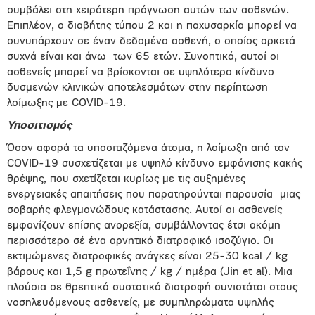
συμβάλει στη χειρότερη πρόγνωση αυτών των ασθενών.
Επιπλέον, ο διαβήτης τύπου 2 και η παχυσαρκία μπορεί να
συνυπάρχουν σε έναν δεδομένο ασθενή, ο οποίος αρκετά
συχνά είναι και άνω
των 65 ετών. Συνοπτικά, αυτοί οι
ασθενείς μπορεί να βρίσκονται σε υψηλότερο κίνδυνο
δυσμενών κλινικών αποτελεσμάτων στην περίπτωση
λοίμωξης με COVID-19.
Υποσιτισμός
Όσον αφορά τα υποσιτιζόμενα άτομα, η λοίμωξη από τον
COVID-19 συσχετίζεται με υψηλό κίνδυνο εμφάνισης κακής
θρέψης, που σχετίζεται κυρίως με τις αυξημένες
ενεργειακές απαιτήσεις που παρατηρούνται παρουσία
μιας
σοβαρής φλεγμονώδους κατάστασης. Αυτοί οι ασθενείς
εμφανίζουν επίσης ανορεξία, συμβάλλοντας έτσι ακόμη
περισσότερο σέ ένα αρνητικό διατροφικό ισοζύγιο. Οι
εκτιμώμενες διατροφικές ανάγκες είναι 25-30 kcal / kg
βάρους και 1,5 g πρωτεΐνης / kg / ημέρα (Jin et al). Μια
πλούσια σε θρεπτικά συστατικά διατροφή συνιστάται στους
νοσηλευόμενους ασθενείς, με συμπληρώματα υψηλής