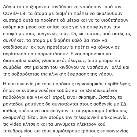
Λόγω του αυξημένου
κινδύνου να νοσήσουν
από τον
COVID-19, τα άτομα με διαβήτη πρέπει να ακολουθούν
αυστηρά αυτά τα προληπτικά μέτρα και να τα υιοθετήσουν
ακόμη και μέσα στα σπίτια τους για να αποφύγουν την
επαφή με τους συγγενείς τους. Ως εκ τούτου, υπό αυτές τις
συνθήκες, τα άτομα με διαβήτη καλό θα ήταν να
σχεδιάσουν
εκ των προτέρων τι πρέπει να κάνουν σε
περίπτωση που αρρωστήσουν. Είναι σημαντικό να
διατηρηθεί καλός γλυκαιμικός έλεγχος, διότι μπορεί να
συμβάλει στη μείωση του κινδύνου να νοσήσουν
αλλά και
της σοβαρότητας της κλινικής έκφρασης της νόσου.
Η επικοινωνία με τους παρόχους υγειονομικής περίθαλψης,
όπως οι ενδοκρινολόγοι καθώς και οι εξειδικευμένοι
παθολόγοι και γενικοί ιατροί, είναι σκόπιμη. Ωστόσο,
τα
ραντεβού ρουτίνας δε συνιστώνται στους ασθενείς με ΣΔ
,
καθώς πρέπει να
αποφεύγουν το συγχρωτισμό
(αίθουσες
αναμονής). Έτσι, συνιστούμε την τηλεφωνική επικοινωνία,
τις video κλήσεις και τα μηνύματα ηλεκτρονικού
ταχυδρομείου ως τους κυριότερους τρόπους επικοινωνίας