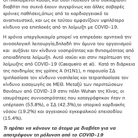
Οι ηλικιωμένοι καθώς και όσοι πάσχουν από σακχαρώδη
διαβήτη πιο συχνά έχουν συγχρόνως και άλλες σοβαρές
χρόνιες παθήσεις,όπως από το καρδιαγγειακό το
αναπνευστικό, και ως εκ τούτου εμφανίζουν υψηλότερο
κίνδυνο για επιπλοκές από τη λοίμωξη με COVID-19.
Η χρόνια υπεργλυκαιμία μπορεί να επηρεάσει αρνητικά την
ανοσολογική λειτουργία,δηλαδή την άμυνα του οργανισμού
και
αυξάνει τον κίνδυνο νοσηρότητας και θνησιμότητας από
οποιαδήποτε λοίμωξη. Αυτό ισχύει και στην περίπτωση της
λοίμωξης από COVID-19 (Casqueiro et al).
Κατά τη διάρκεια
της πανδημίας της γρίπης A (H1N1), η παρουσία ΣΔ
τριπλασίασε τον κίνδυνο νοσηλείας και τετραπλασίασε τον
κίνδυνο εισαγωγής σε ΜΕΘ. Μεταξύ των περιπτώσεων
θανάτων από COVID-19 στην πόλη Wuhan της Κίνας, οι
ισχυρότερες συννοσηρότητες που καταγράφηκαν ήταν η
υπέρταση (53.8%), ο ΣΔ (42.3%),το ιστορικό καρδιακής
νόσου (19.2%) και αγγειακού εγκεφαλικού επεισοδίου
(15.4%).
Τι πρέπει να κάνουν τα άτομα με διαβήτη για να
αποτρέψουν τη μόλυνση από το COVID-19