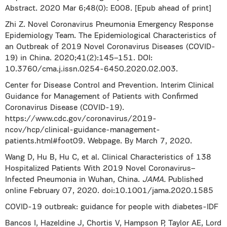
Abstract. 2020 Mar 6;48(0): E008. [Epub ahead of print]
Zhi Z. Novel Coronavirus Pneumonia Emergency Response
Epidemiology Team. The Epidemiological Characteristics of
an Outbreak of 2019 Novel Coronavirus Diseases (COVID-
19) in China. 2020;41(2):145–151. DOI:
10.3760/cma.j.issn.0254-6450.2020.02.003.
Center for Disease Control and Prevention. Interim Clinical
Guidance for Management of Patients with Confirmed
Coronavirus Disease (COVID-19).
https://www.cdc.gov/coronavirus/2019-
ncov/hcp/clinical-guidance-management-
patients.html#foot09. Webpage. By March 7, 2020.
Wang D, Hu B, Hu C, et al. Clinical Characteristics of 138
Hospitalized Patients With 2019 Novel Coronavirus–
Infected Pneumonia in Wuhan, China.
JAMA.
Published
online February 07, 2020. doi:10.1001/jama.2020.1585
COVID-19 outbreak: guidance for people with diabetes-IDF
Bancos I, Hazeldine J, Chortis V, Hampson P, Taylor AE, Lord