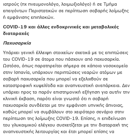
ιατρούς (πχ πνευμονολόγο, λοιμωξιολόγο) ή σε Τμήμα
επειγόντων Περιστατικών σε περίπτωση σοβαρής λοίμωξης
ή εμφάνισης επιπλοκών.
COVID-19 και άλλες ενδοκρινικές και μεταβολικές
διαταραχές
Παχυσαρκία
Υπάρχει γενική έλλειψη στοιχείων σχετικά με τις επιπτώσεις
του COVID-19 σε άτομα που πάσχουν από παχυσαρκία.
Ωστόσο, όπως παρατηρείται σήμερα σε κάποια νοσοκομεία
στην Ισπανία, υπάρχουν περιπτώσεις νεαρών ατόμων με
σοβαρή παχυσαρκία που μπορεί να εξελιχθούν σε
καταστροφική κυψελίτιδα και αναπνευστική ανεπάρκεια. Δεν
υπάρχει προς το παρόν επιστημονική εξήγηση για αυτήν την
κλινική έκβαση, παρότι είναι γνωστό ότι η σοβαρή
παχυσαρκία συνδέεται με την εμφάνιση υπνικής άπνοιας,
καθώς μπορεί να συμβάλουν στο χειρότερο σενάριο στην
περίπτωση της λοίμωξης COVID-19. Επίσης, η επιδείνωση
του γλυκαιμικού ελέγχου συσχετίζεται με την διαταραχή της
αναπνευστικής λειτουργίας και έτσι μπορεί επίσης να