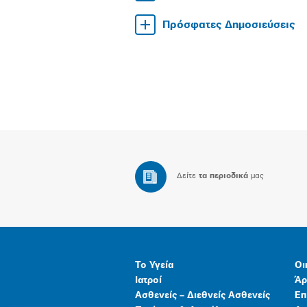
Πρόσφατες Δημοσιεύσεις
Δείτε
τα περιοδικά
μας
Το Υγεία
Οι
Ιατροί
Άρ
Ασθενείς – Διεθνείς Ασθενείς
Επ