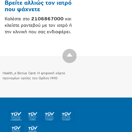
Βρείτε αλλιώς τον ιατρό
που ψάχνετε
Καλέστε στο
2106867000
και
κλείστε ραντεβού με τον ιατρό ή
την κλινική που σας ενδιαφέρει.
Health_e Bonus Card: H ψηφιακή κάρτα
προνομίων υγείας του Ομίλου HHG