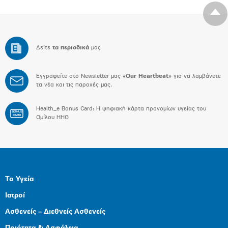
Δείτε
τα περιοδικά
μας
Εγγραφείτε στο Newsletter μας «
Our Heartbeat
» για να λαμβάνετε
τα νέα και τις παροχές μας.
Health_e Bonus Card: H ψηφιακή κάρτα προνομίων υγείας του
BONUS
CARD
Ομίλου HHG
Το Υγεία
Ιατροί
Ασθενείς – Διεθνείς Ασθενείς