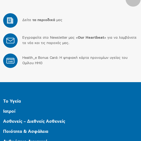
Δείτε
τα περιοδικά
μας
Εγγραφείτε στο Newsletter μας «
Our Heartbeat
» για να λαμβάνετε
τα νέα και τις παροχές μας.
Health_e Bonus Card: H ψηφιακή κάρτα προνομίων υγείας του
BONUS
CARD
Ομίλου HHG
Το Υγεία
Ιατροί
Ασθενείς – Διεθνείς Ασθενείς
Ποιότητα & Ασφάλεια