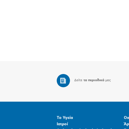
Δείτε
τα περιοδικά
μας
Το Υγεία
Οι
Ιατροί
Άρ