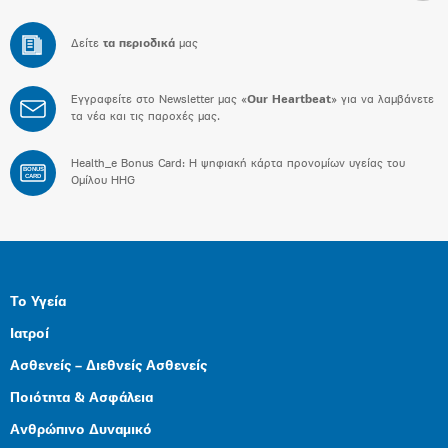
Δείτε
τα περιοδικά
μας
Εγγραφείτε στο Newsletter μας «
Our Heartbeat
» για να λαμβάνετε
τα νέα και τις παροχές μας.
Health_e Bonus Card: H ψηφιακή κάρτα προνομίων υγείας του
BONUS
CARD
Ομίλου HHG
Το Υγεία
Ιατροί
Ασθενείς – Διεθνείς Ασθενείς
Ποιότητα & Ασφάλεια
Ανθρώπινο Δυναμικό