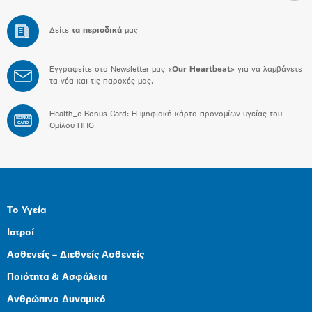
Δείτε
τα περιοδικά
μας
Εγγραφείτε στο Newsletter μας «
Our Heartbeat
» για να λαμβάνετε
τα νέα και τις παροχές μας.
Health_e Bonus Card: H ψηφιακή κάρτα προνομίων υγείας του
BONUS
CARD
Ομίλου HHG
Το Υγεία
Ιατροί
Ασθενείς – Διεθνείς Ασθενείς
Ποιότητα & Ασφάλεια
Ανθρώπινο Δυναμικό