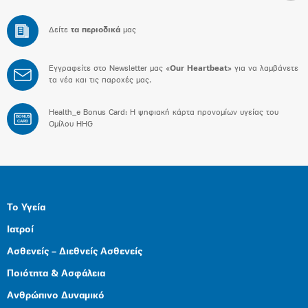
Δείτε
τα περιοδικά
μας
Εγγραφείτε στο Newsletter μας «
Our Heartbeat
» για να λαμβάνετε
τα νέα και τις παροχές μας.
Health_e Bonus Card: H ψηφιακή κάρτα προνομίων υγείας του
BONUS
CARD
Ομίλου HHG
Το Υγεία
Ιατροί
Ασθενείς – Διεθνείς Ασθενείς
Ποιότητα & Ασφάλεια
Ανθρώπινο Δυναμικό