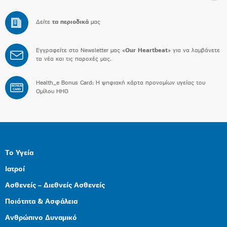
Δείτε
τα περιοδικά
μας
Εγγραφείτε στο Newsletter μας «
Our Heartbeat
» για να λαμβάνετε
τα νέα και τις παροχές μας.
Health_e Bonus Card: H ψηφιακή κάρτα προνομίων υγείας του
BONUS
CARD
Ομίλου HHG
Το Υγεία
Ιατροί
Ασθενείς – Διεθνείς Ασθενείς
Ποιότητα & Ασφάλεια
Ανθρώπινο Δυναμικό