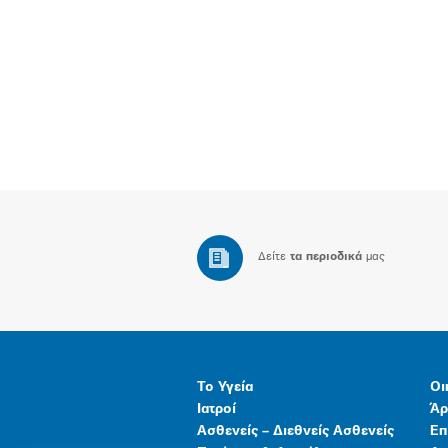
Δείτε
τα περιοδικά
μας
Το Υγεία
Οι
Ιατροί
Άρ
Ασθενείς – Διεθνείς Ασθενείς
Επ