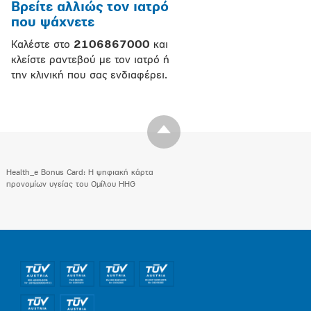
Βρείτε αλλιώς τον ιατρό
που ψάχνετε
Καλέστε στο
2106867000
και
κλείστε ραντεβού με τον ιατρό ή
την κλινική που σας ενδιαφέρει.
Health_e Bonus Card: H ψηφιακή κάρτα
προνομίων υγείας του Ομίλου HHG