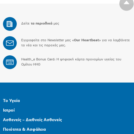
Δείτε
τα περιοδικά
μας
Εγγραφείτε στο Newsletter μας «
Our Heartbeat
» για να λαμβάνετε
τα νέα και τις παροχές μας.
Health_e Bonus Card: H ψηφιακή κάρτα προνομίων υγείας του
BONUS
CARD
Ομίλου HHG
Το Υγεία
Ιατροί
Ασθενείς – Διεθνείς Ασθενείς
Ποιότητα & Ασφάλεια