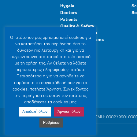
Hygeia
Sc
Doctors
So
Patients
Quality & Safety
Human Resources
Ο ιστότοπoς μας χρησιμοποιεί cookies για
Healthcare Programs
να καταστήσει την περιήγηση όσο το
General Facilities
δυνατόν πιο λειτουργική και για να
συγκεντρώνει στατιστικά στοιχεία σχετικά
με τη χρήση της. Αν θέλετε να λάβετε
περισσότερες πληροφορίες πατήστε
Περισσότερα ή για να αρνηθείτε να
παράσχετε τη συγκατάθεσή σας για τα
cookies, πατήστε Άρνηση. Συνεχίζοντας
την περιήγηση σε αυτόν τον ιστότοπο,
αποδέχεστε τα cookies μας.
Αποδοχή όλων
Άρνηση όλων
© 2007-2026 HYGEIA S.M.S.A.
|
ΓΕΜΗ: 000279901000
Ρυθμίσεις