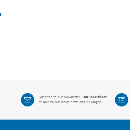
t
Subsribe to our Newsletter “
Our Heartbeat
”
BONUS
CARD
to receive our latest news and privileges.