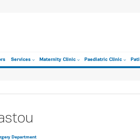
ors
Services
Maternity Clinic
Paediatric Clinic
Pat
lastou
urgery Department