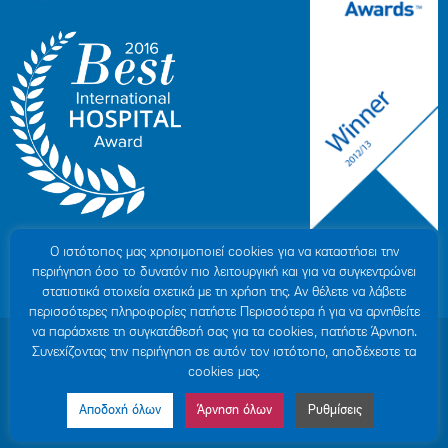
Ο ιστότοπoς μας χρησιμοποιεί cookies για να καταστήσει την
περιήγηση όσο το δυνατόν πιο λειτουργική και για να συγκεντρώνει
στατιστικά στοιχεία σχετικά με τη χρήση της. Αν θέλετε να λάβετε
περισσότερες πληροφορίες πατήστε Περισσότερα ή για να αρνηθείτε
να παράσχετε τη συγκατάθεσή σας για τα cookies, πατήστε Άρνηση.
© 2007-2026 HYGEIA S.M.S.A.
|
ΓΕΜΗ: 000279901000
Συνεχίζοντας την περιήγηση σε αυτόν τον ιστότοπο, αποδέχεστε τα
Personal Data Protection Policy
|
COOKIES Policy
|
Terms of Use
|
Privacy
cookies μας.
Policy
|
Credits
|
Sitemap
|
Made by minoanDesign
Αποδοχή όλων
Άρνηση όλων
Ρυθμίσεις
Made by MINOANDESIGN