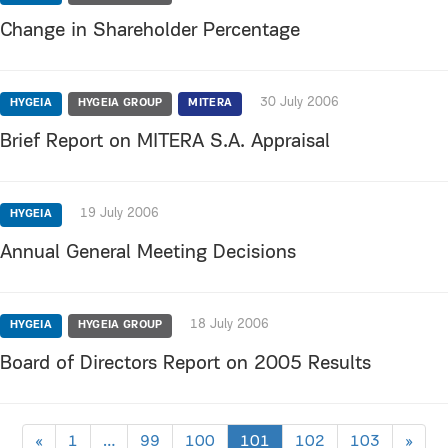
Change in Shareholder Percentage
30 July 2006
HYGEIA
HYGEIA GROUP
MITERA
Brief Report on MITERA S.A. Appraisal
19 July 2006
HYGEIA
Annual General Meeting Decisions
18 July 2006
HYGEIA
HYGEIA GROUP
Board of Directors Report on 2005 Results
«
1
…
99
100
101
102
103
»