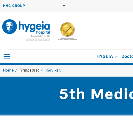
HHG GROUP
HYGEIA
Doct
Home
Υπηρεσίες
Κλινικές
5th Medi