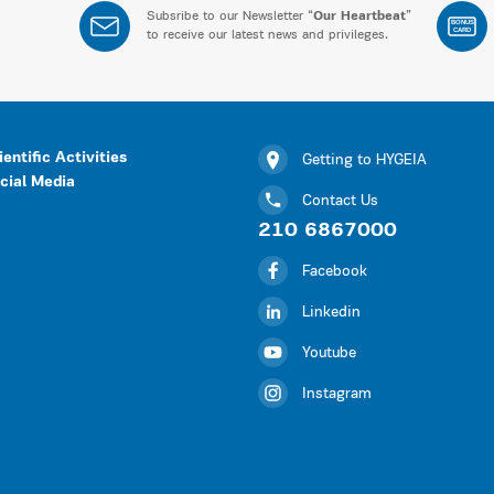
Subsribe to our Newsletter “
Our Heartbeat
”
BONUS
CARD
to receive our latest news and privileges.
ientific Activities
Getting to HYGEIA
cial Media
Contact Us
210 6867000
Facebook
Linkedin
Youtube
Instagram