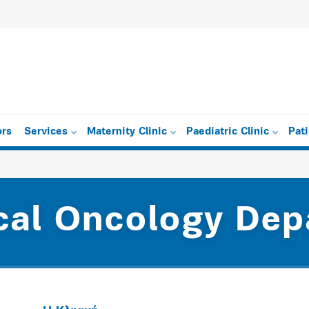
ors
Services
Maternity Clinic
Paediatric Clinic
Pat
cal Oncology Dep