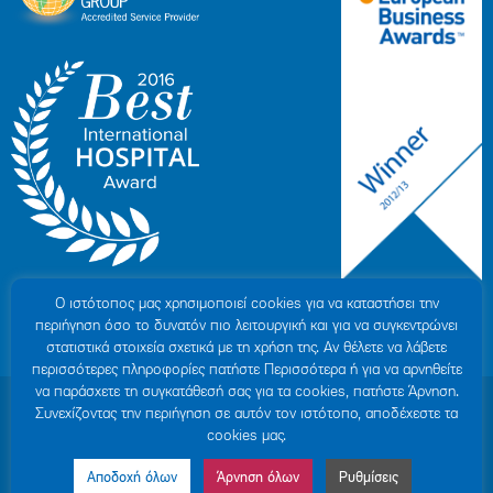
Ο ιστότοπoς μας χρησιμοποιεί cookies για να καταστήσει την
περιήγηση όσο το δυνατόν πιο λειτουργική και για να συγκεντρώνει
στατιστικά στοιχεία σχετικά με τη χρήση της. Αν θέλετε να λάβετε
περισσότερες πληροφορίες πατήστε Περισσότερα ή για να αρνηθείτε
να παράσχετε τη συγκατάθεσή σας για τα cookies, πατήστε Άρνηση.
© 2007-2026 HYGEIA S.M.S.A.
|
ΓΕΜΗ: 000279901000
Συνεχίζοντας την περιήγηση σε αυτόν τον ιστότοπο, αποδέχεστε τα
Personal Data Protection Policy
|
COOKIES Policy
|
Terms of Use
|
Privacy
cookies μας.
Policy
|
Credits
|
Sitemap
|
Made by minoanDesign
Αποδοχή όλων
Άρνηση όλων
Ρυθμίσεις
Made by MINOANDESIGN