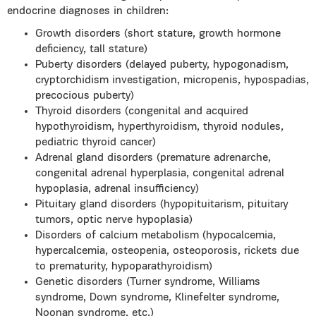
endocrine diagnoses in children:
Growth disorders (short stature, growth hormone
deficiency, tall stature)
Puberty disorders (delayed puberty, hypogonadism,
cryptorchidism investigation, micropenis, hypospadias,
precocious puberty)
Thyroid disorders (congenital and acquired
hypothyroidism, hyperthyroidism, thyroid nodules,
pediatric thyroid cancer)
Adrenal gland disorders (premature adrenarche,
congenital adrenal hyperplasia, congenital adrenal
hypoplasia, adrenal insufficiency)
Pituitary gland disorders (hypopituitarism, pituitary
tumors, optic nerve hypoplasia)
Disorders of calcium metabolism (hypocalcemia,
hypercalcemia, osteopenia, osteoporosis, rickets due
to prematurity, hypoparathyroidism)
Genetic disorders (Turner syndrome, Williams
syndrome, Down syndrome, Klinefelter syndrome,
Noonan syndrome, etc.)