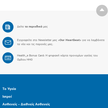
Δείτε
τα περιοδικά
μας
Εγγραφείτε στο Newsletter μας «
Our Heartbeat
» για να λαμβάνετε
τα νέα και τις παροχές μας.
Health_e Bonus Card: H ψηφιακή κάρτα προνομίων υγείας του
BONUS
CARD
Ομίλου HHG
Το Υγεία
Ιατροί
Ασθενείς – Διεθνείς Ασθενείς