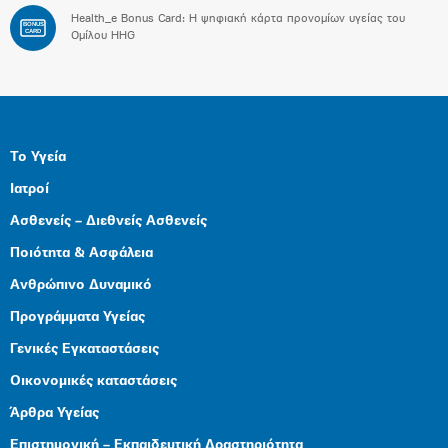
Health_e Bonus Card: H ψηφιακή κάρτα προνομίων υγείας του
BONUS
CARD
Ομίλου HHG
Το Υγεία
Ιατροί
Ασθενείς – Διεθνείς Ασθενείς
Ποιότητα & Ασφάλεια
Ανθρώπινο Δυναμικό
Προγράμματα Υγείας
Γενικές Εγκαταστάσεις
Οικονομικές καταστάσεις
Άρθρα Υγείας
Επιστημονική – Εκπαιδευτική Δραστηριότητα