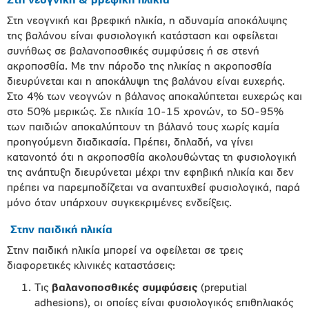
Στη νεογνική & βρεφική ηλικία
Στη νεογνική και βρεφική ηλικία, η αδυναμία αποκάλυψης
της βαλάνου είναι φυσιολογική κατάσταση και οφείλεται
συνήθως σε βαλανοποσθικές συμφύσεις ή σε στενή
ακροποσθία. Με την πάροδο της ηλικίας η ακροποσθία
διευρύνεται και η αποκάλυψη της βαλάνου είναι ευχερής.
Στο 4% των νεογνών η βάλανος αποκαλύπτεται ευχερώς και
στο 50% μερικώς. Σε ηλικία 10-15 χρονών, το 50-95%
των παιδιών αποκαλύπτουν τη βάλανό τους χωρίς καμία
προηγούμενη διαδικασία. Πρέπει, δηλαδή, να γίνει
κατανοητό ότι η ακροποσθία ακολουθώντας τη φυσιολογική
της ανάπτυξη διευρύνεται μέχρι την εφηβική ηλικία και δεν
πρέπει να παρεμποδίζεται να αναπτυχθεί φυσιολογικά, παρά
μόνο όταν υπάρχουν συγκεκριμένες ενδείξεις.
Στην παιδική ηλικία
Στην παιδική ηλικία μπορεί να οφείλεται σε τρεις
διαφορετικές κλινικές καταστάσεις:
Τις
βαλανοποσθικές συμφύσεις
(preputial
adhesions), οι οποίες είναι φυσιολογικός επιθηλιακός