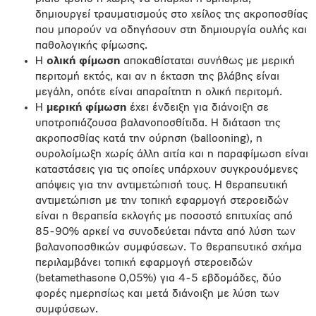
δημιουργεί τραυματισμούς στο χείλος της ακροποσθίας
που μπορούν να οδηγήσουν στη δημιουργία ουλής και
παθολογικής φίμωσης.
Η
ολική φίμωση
αποκαθίσταται συνήθως με μερική
περιτομή εκτός, και αν η έκταση της βλάβης είναι
μεγάλη, οπότε είναι απαραίτητη η ολική περιτομή.
Η
μερική φίμωση
έχει ένδειξη για διάνοιξη σε
υποτροπιάζουσα βαλανοποσθίτιδα. Η διάταση της
ακροποσθίας κατά την ούρηση (ballooning), η
ουρολοίμωξη χωρίς άλλη αιτία και η παραφίμωση είναι
καταστάσεις για τις οποίες υπάρχουν συγκρουόμενες
απόψεις για την αντιμετώπισή τους. Η θεραπευτική
αντιμετώπιση με την τοπική εφαρμογή στεροειδών
είναι η θεραπεία εκλογής με ποσοστό επιτυχίας από
85-90% αρκεί να συνοδεύεται πάντα από λύση των
βαλανοποσθικών συμφύσεων. Το θεραπευτικό σχήμα
περιλαμβάνει τοπική εφαρμογή στεροειδών
(betamethasone 0,05%) για 4-5 εβδομάδες, δύο
φορές ημερησίως και μετά διάνοιξη με λύση των
συμφύσεων.