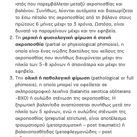
ιστός που παρεμβάλλεται μεταξύ ακροποσθίας και
βαλάνου. Συνήθως, λύονται αυτόματα και διαχωρίζεται
το έσω πέταλο της ακροποσθίας από τη βάλανο στους
πρώτους 6 μήνες μέχρι τα 3 χρόνια. Ωστόσο, είναι
δυνατό να παραμείνουν μέχρι και την εφηβεία.
Τη
μερική ή φυσιολογική φίμωση ή στενή
ακροποσθία
(partial or physiological phimosis), η
οποία είναι ένας ινώδης δακτύλιος του χείλους της
ακροποσθίας που συνήθως διευρύνεται μέχρι την
ηλικία των 5-8 χρόνων ή σπανιότερα και μέχρι την
εφηβεία.
Την
ολική ή παθολογική φίμωση
(pathological or full
phimosis), η οποία μπορεί να οφείλεται σε
σκληροατροφικό λειχήνα (balanitis xerotica obliterans
-BXO) ή ουλώδη στένωση της ακροποσθίας. Η
ξηρωτική βαλανίτιδα αναπτύσσεται συνήθως μετά την
ηλικία των 5 χρόνων, ενώ η ουλώδης στένωση της
ακροποσθίας (preputial stricture), είναι αποτέλεσμα
τραυματισμού (μετατραυματική – post traumatic) ή
βαλανοποσθίτιδας (μεταφλεγμονώδης – post