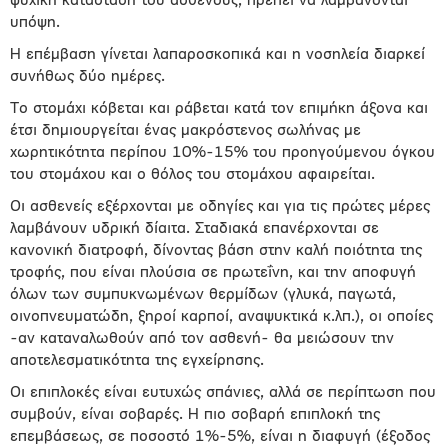
ψυχική κατάσταση του ασθενούς, πρέπει να λαμβάνονται
υπόψη.
Η επέμβαση γίνεται λαπαροσκοπικά και η νοσηλεία διαρκεί
συνήθως δύο ημέρες.
Το στομάχι κόβεται και ράβεται κατά τον επιμήκη άξονα και
έτσι δημιουργείται ένας μακρόστενος σωλήνας με
χωρητικότητα περίπου 10%-15% του προηγούμενου όγκου
του στομάχου και ο θόλος του στομάχου αφαιρείται.
Οι ασθενείς εξέρχονται με οδηγίες και για τις πρώτες μέρες
λαμβάνουν υδρική δίαιτα. Σταδιακά επανέρχονται σε
κανονική διατροφή, δίνοντας βάση στην καλή ποιότητα της
τροφής, που είναι πλούσια σε πρωτεΐνη, και την αποφυγή
όλων των συμπυκνωμένων θερμίδων (γλυκά, παγωτά,
οινοπνευματώδη, ξηροί καρποί, αναψυκτικά κ.λπ.), οι οποίες
-αν καταναλωθούν από τον ασθενή- θα μειώσουν την
αποτελεσματικότητα της εγχείρησης.
Οι επιπλοκές είναι ευτυχώς σπάνιες, αλλά σε περίπτωση που
συμβούν, είναι σοβαρές. Η πιο σοβαρή επιπλοκή της
επεμβάσεως, σε ποσοστό 1%-5%, είναι η διαφυγή (έξοδος