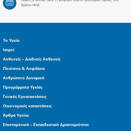
Health_e Bonus Card: H ψηφιακή κάρτα προνομίων υγείας του
BONUS
CARD
Ομίλου HHG
Το Υγεία
Ιατροί
Ασθενείς – Διεθνείς Ασθενείς
Ποιότητα & Ασφάλεια
Ανθρώπινο Δυναμικό
Προγράμματα Υγείας
Γενικές Εγκαταστάσεις
Οικονομικές καταστάσεις
Άρθρα Υγείας
Επιστημονική – Εκπαιδευτική Δραστηριότητα