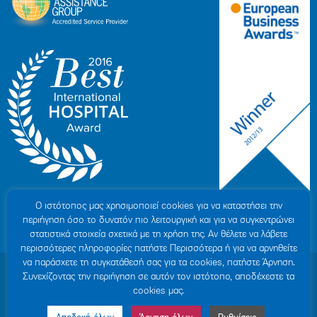
Ο ιστότοπoς μας χρησιμοποιεί cookies για να καταστήσει την
περιήγηση όσο το δυνατόν πιο λειτουργική και για να συγκεντρώνει
στατιστικά στοιχεία σχετικά με τη χρήση της. Αν θέλετε να λάβετε
περισσότερες πληροφορίες πατήστε Περισσότερα ή για να αρνηθείτε
να παράσχετε τη συγκατάθεσή σας για τα cookies, πατήστε Άρνηση.
© 2007-2026 ΥΓΕΙΑ Μ.Α.Ε
|
ΓΕΜΗ: 000279901000
Συνεχίζοντας την περιήγηση σε αυτόν τον ιστότοπο, αποδέχεστε τα
Όροι Χρήσης
|
Πολιτική Προστασίας Προσωπικών Δεδομένων
|
Πολιτική
cookies μας.
Cookies
|
Δήλωση Απορρήτου
|
Sitemap