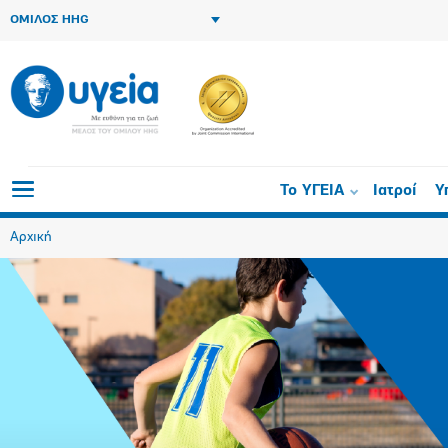
ΟΜΙΛΟΣ HHG
Το ΥΓΕΙΑ
Ιατροί
Υ
Αρχική