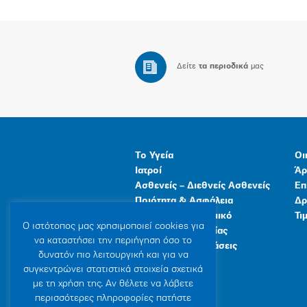
Δείτε
τα περιοδικά
μας
Το Υγεία
Οι
Ιατροί
Άρ
Ασθενείς – Διεθνείς Ασθενείς
Επ
Ποιότητα & Ασφάλεια
Δρ
Ανθρώπινο Δυναμικό
Τι
Ο ιστότοπoς μας χρησιμοποιεί cookies για
Προγράμματα Υγείας
να καταστήσει την περιήγηση όσο το
Γενικές Εγκαταστάσεις
δυνατόν πιο λειτουργική και για να
συγκεντρώνει στατιστικά στοιχεία σχετικά
με τη χρήση της. Αν θέλετε να λάβετε
περισσότερες πληροφορίες πατήστε