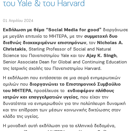
του Yale & του Harvard
01 Απριλίου 2024
Εκδήλωση με θέμα “
Social
Media
for
good
”
διοργάνωσε
με μεγάλη επιτυχία το ΜΗΤΕΡΑ, με την
συμμετοχή δυο
διεθνώς διακεκριμένων επιστημόνων
, τον
Nicholas
A
.
Christakis
, Sterling Professor of Social and Natural
Science του Πανεπιστημίου Yale και τον
Ajay
K
.
Singh
,
Senior Associate Dean for Global and Continuing Education
της Ιατρικής σχολής του Πανεπιστημίου Harvard.
Η εκδήλωση που εντάσσεται σε μια σειρά ενημερωτικών
ομιλιών που
διοργανώνει το Επιστημονικό Συμβούλιο
του ΜΗΤΕΡΑ
, προσέλκυσε το
ενδιαφέρον πλήθους
ιατρών και επαγγελματιών υγείας
, που είχαν την
δυνατότητα να ενημερωθούν για την πολύπλευρη δυναμική
και την επίδραση των μέσων κοινωνικής δικτύωσης στον
κλάδο της υγείας.
Η μοναδική αυτή εκδήλωση για τα ελληνικά δεδομένα,