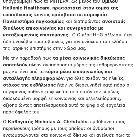
υπογραμμίζει πως το ΜΗΤΕΡΑ, ως μέλος του
Ομίλου
Hellenic
Healthcare
,
πρωτοστατεί στον τομέα της
εκπαίδευσης
έχοντας
πρόσβαση σε κορυφαία
Πανεπιστήμια παγκοσμίως
και διατηρώντας
ανοιχτούς
διαύλους επικοινωνίας και συνεργασίας με
καταξιωμένους επιστήμονες
. Ο Όμιλος HHG άλλωστε έχει
ήδη αναλάβει πρωτοβουλίες για την ενίσχυση του κλάδου
της ιατρικής επιστήμης στην χώρα μας.
Με την παραδοχή πως
τα μέσα κοινωνικής δικτύωσης
αποτελούν
πλέον αναπόσπαστο μέρος της καθημερινότητάς
μας και ένα από τα
κύρια μέσα επικοινωνίας και
ανταλλαγής πληροφοριών
, για όλες σχεδόν τις ηλικίες,
στόχος της εκδήλωσης
ήταν να διερευνηθεί κατά πόσο ο
σύγχρονος ασθενής ωφελείται από αυτήν την ευρέως
διαδεδομένη μορφή επικοινωνίας και αλληλεπίδρασης,
αξιοποιώντας αποτελεσματικά αυτά τα ψηφιακά εργαλεία
προς όφελος του.
Ο
Καθηγητής
Nicholas
A
.
Christakis
, εμβάθυνε στους
περίπλοκους τρόπους με τους οποίους οι άνθρωποι
ενσωματώνονται στα κοινωνικά δίκτυα και ανέλυσε πως τα