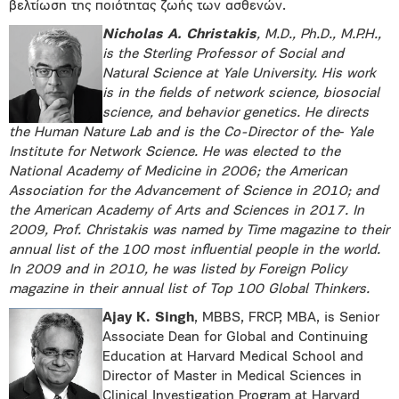
βελτίωση της ποιότητας ζωής των ασθενών.
Nicholas A. Christakis
, M.D., Ph.D., M.P.H.,
is the Sterling Professor of Social and
Natural Science at Yale University. His work
is in the ­fields of network science, biosocial
science, and behavior genetics. He directs
the Human Nature Lab and is the Co-Director of the‑ Yale
Institute for Network Science. He was elected to the
National Academy of Medicine in 2006; the American
Association for the Advancement of Science in 2010; and
the American Academy of Arts and Sciences in 2017. In
2009, Prof. Christakis was named by Time magazine to their
annual list of the 100 most influential people in the world.
In 2009 and in 2010, he was listed by Foreign Policy
magazine in their annual list of Top 100 Global Thinkers.
Ajay K. Singh
, MBBS, FRCP, MBA, is Senior
Associate Dean for Global and Continuing
Education at Harvard Medical School and
Director of Master in Medical Sciences in
Clinical Investigation Program at Harvard